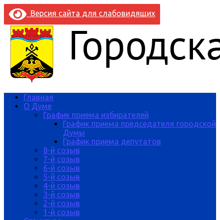
Версия сайта для слабовидящих
Главная
О Думе
График приема избирателей
График приема председателя городской
Думы
График приема депутатов
8-й созыв
7-й созыв
6-й созыв
5-й созыв
4-й созыв
3-й созыв
2-й созыв
1-й созыв