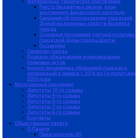
Материально-техническое обеспечение
Реестр бюджетных рисков, план
внутреннего финансового контроля
Сведения об использовании городской
Думой выделенных средств бюджета
города
Основные положения учетной политики
городской Думы города Шахты
Госзакупки
Символы города
Порядок обжалования муниципальных
правовых актов
Анализ письменных обращений граждан и
организаций в период с 2016 по I-е полугодие
2020 года
Молодежный парламент
Депутаты 10-го созыва
Депутаты 9-го созыва
Депутаты 8-го созыва
Депутаты 7-го созыва
Депутаты 6-го созыва
Контакты
Общественная палата
О Палате
Председатель ОП