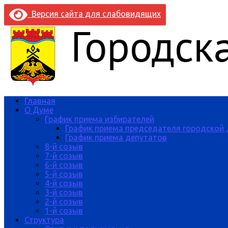
Версия сайта для слабовидящих
Главная
О Думе
График приема избирателей
График приема председателя городской
График приема депутатов
8-й созыв
7-й созыв
6-й созыв
5-й созыв
4-й созыв
3-й созыв
2-й созыв
1-й созыв
Структура