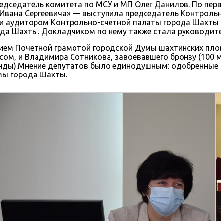
председатель комитета по МСУ и МП Олег Данилов. По п
Ивана Сергеевича» — выступила председатель Контрольн
нии аудитором Контрольно-счетной палаты города Шахты
ода Шахты. Докладчиком по нему также стала руководите
нием Почетной грамотой городской Думы шахтинских пл
ссом, и Владимира Сотникова, завоевавшего бронзу (100
анды).Мнение депутатов было единодушным: одобренные 
умы города Шахты.