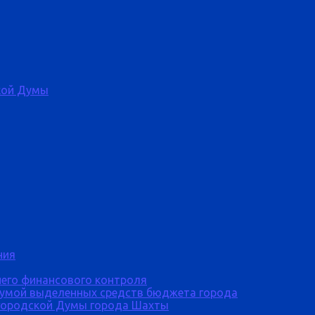
кой Думы
ния
него финансового контроля
Думой выделенных средств бюджета города
городской Думы города Шахты