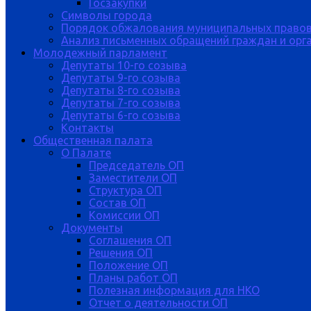
Госзакупки
Символы города
Порядок обжалования муниципальных правов
Анализ письменных обращений граждан и орган
Молодежный парламент
Депутаты 10-го созыва
Депутаты 9-го созыва
Депутаты 8-го созыва
Депутаты 7-го созыва
Депутаты 6-го созыва
Контакты
Общественная палата
О Палате
Председатель ОП
Заместители ОП
Структура ОП
Состав ОП
Комиссии ОП
Документы
Соглашения ОП
Решения ОП
Положение ОП
Планы работ ОП
Полезная информация для НКО
Отчет о деятельности ОП