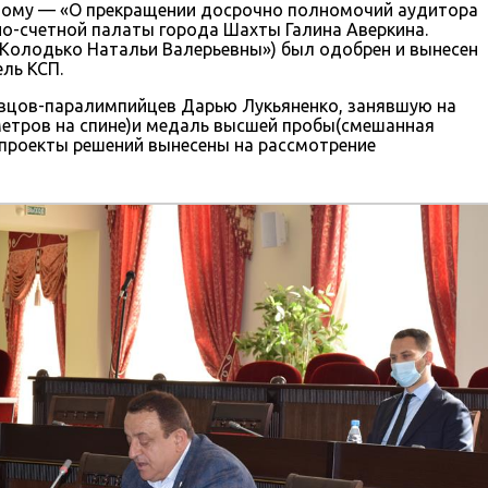
ервому — «О прекращении досрочно полномочий аудитора
о-счетной палаты города Шахты Галина Аверкина.
 Колодько Натальи Валерьевны») был одобрен и вынесен
ль КСП.
овцов-паралимпийцев Дарью Лукьяненко, занявшую на
 метров на спине)и медаль высшей пробы(смешанная
проекты решений вынесены на рассмотрение