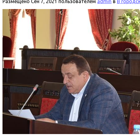
Размещено
Сен 7, 2021
пользователем
admin
в
В городс