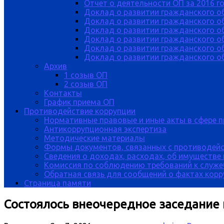
Отчет о деятельности ОП за 2016 г
Доклад о развитии гражданского о
Доклад о развитии гражданского об
Доклад о развитии гражданского о
Доклад о развитии гражданского о
Доклад о развитии гражданского о
Доклад о развитии гражданского об
Архив
1 созыв ОП
2 созыв ОП
Контакты
График приема ОП
Противодействие коррупции
Нормативные правовые и иные акты в сфере 
Антикоррупционная экспертиза
Методические материалы
Формы документов, связанных с противодейс
Сведения о доходах, расходах, об имуществе
Комиссия по соблюдению требований к служе
Обратная связь для сообщений о фактах кор
Страница памяти
Состоялось внеочередное заседание