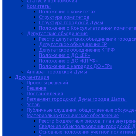
Статус и полномочия
Комитеты
Положение о комитетах
Структура комитетов
Структура городской Думы
Положение о Консультативном комитете
Депутатские обьединения
Реестр депутатских объединений городс
Депутатское объединение ЕР
Депутатское объединение КПРФ
Положение о ДО «ЕР»
Положение о ДО «КПРФ»
Положение о наградах ДО «ЕР»
Аппарат городской Думы
Документация
Проекты решений
Решения
Постановления
Регламент городской Думы города Шахты
Устав
Публичные слушания, общественные обсужде
Материально-техническое обеспечение
Реестр бюджетных рисков, план внутрен
Сведения об использовании городской 
Основные положения учетной политики 