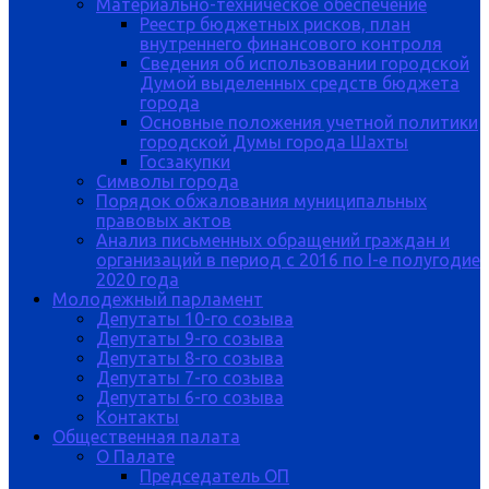
Материально-техническое обеспечение
Реестр бюджетных рисков, план
внутреннего финансового контроля
Сведения об использовании городской
Думой выделенных средств бюджета
города
Основные положения учетной политики
городской Думы города Шахты
Госзакупки
Символы города
Порядок обжалования муниципальных
правовых актов
Анализ письменных обращений граждан и
организаций в период с 2016 по I-е полугодие
2020 года
Молодежный парламент
Депутаты 10-го созыва
Депутаты 9-го созыва
Депутаты 8-го созыва
Депутаты 7-го созыва
Депутаты 6-го созыва
Контакты
Общественная палата
О Палате
Председатель ОП