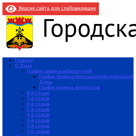
Версия сайта для слабовидящих
Главная
О Думе
График приема избирателей
График приема председателя городской
Думы
График приема депутатов
8-й созыв
7-й созыв
6-й созыв
5-й созыв
4-й созыв
3-й созыв
2-й созыв
1-й созыв