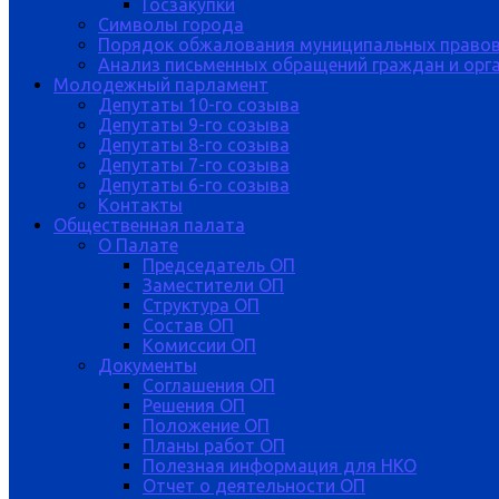
Госзакупки
Символы города
Порядок обжалования муниципальных правов
Анализ письменных обращений граждан и орган
Молодежный парламент
Депутаты 10-го созыва
Депутаты 9-го созыва
Депутаты 8-го созыва
Депутаты 7-го созыва
Депутаты 6-го созыва
Контакты
Общественная палата
О Палате
Председатель ОП
Заместители ОП
Структура ОП
Состав ОП
Комиссии ОП
Документы
Соглашения ОП
Решения ОП
Положение ОП
Планы работ ОП
Полезная информация для НКО
Отчет о деятельности ОП