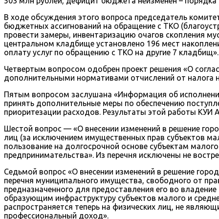
503 млн рублей, дефицит бюджета неизменен – порядка 
В ходе обсуждения этого вопроса председатель комите
бюджетных ассигнований на обращение с ТКО (благоуст
провести замеры, инвентаризацию очагов скопления мус
центральном кладбище установлено 196 мест накоплени
оплату услуг по обращению с ТКО на другие 7 кладбищ».
Четвертым вопросом одобрен проект решения «О согла
дополнительными нормативами отчислений от налога на
Пятым вопросом заслушана «Информация об исполнении
принять дополнительные меры по обеспечению поступл
приоритезации расходов. Результаты этой работы КУИ 
Шестой вопрос — «О внесении изменений в решение гор
лиц (за исключением имущественных прав субъектов мал
пользование на долгосрочной основе субъектам малого
предпринимательства». Из перечня исключены не востре
Седьмой вопрос «О внесении изменений в решение горо
перечня муниципального имущества, свободного от прав
предназначенного для предоставления его во владение 
образующим инфраструктуру субъектов малого и средн
распространяется теперь на физических лиц, не явля
профессиональный доход».