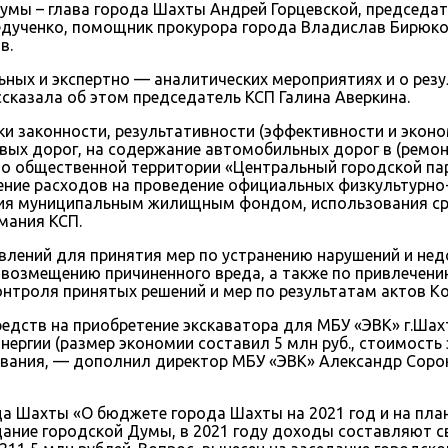
Думы – глава города Шахты Андрей Горцевской, председа
едученко, помощник прокурора города Владислав Бирюк
в.
ых и экспертно — аналитических мероприятиях и о резу
ссказала об этом председатель КСП Галина Аверкина.
и законности, результативности (эффективности и экон
вых дорог, на содержание автомобильных дорог в (ремон
во общественной территории «Центральный городской па
лнение расходов на проведение официальных физкультурн
ия муниципальным жилищным фондом, использования ср
мания КСП.
влений для принятия мер по устранению нарушений и не
возмещению причиненного вреда, а также по привлечени
нтроля принятых решений и мер по результатам актов К
едств на приобретение экскаватора для МБУ «ЭВК» г.Шах
ергии (размер экономии составил 5 млн руб., стоимость э
ования, — дополнил директор МБУ «ЭВК» Александр Сор
да Шахты «О бюджете города Шахты на 2021 год и на пла
седание городской Думы, в 2021 году доходы составляют 