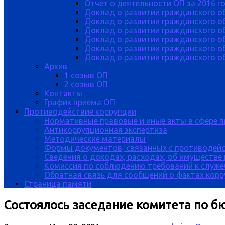
Отчет о деятельности ОП за 2016 г
Доклад о развитии гражданского о
Доклад о развитии гражданского об
Доклад о развитии гражданского о
Доклад о развитии гражданского о
Доклад о развитии гражданского о
Доклад о развитии гражданского об
Архив
1 созыв ОП
2 созыв ОП
Контакты
График приема ОП
Противодействие коррупции
Нормативные правовые и иные акты в сфере 
Антикоррупционная экспертиза
Методические материалы
Формы документов, связанных с противодейс
Сведения о доходах, расходах, об имуществе
Комиссия по соблюдению требований к служе
Обратная связь для сообщений о фактах кор
Страница памяти
Состоялось заседание комитета по 