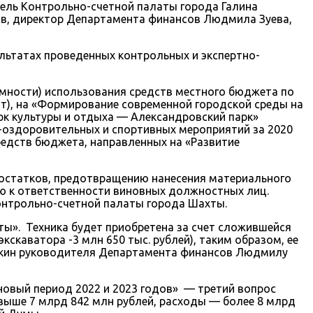
тель Контрольно-счетной палаты города Галина
ов, директор Департамента финансов Людмила Зуева,
льтатах проведенных контрольных и экспертно-
омности) использования средств местного бюджета по
т), на «Формирование современной городской среды на
рк культуры и отдыха — Александровский парк»
о-оздоровительных и спортивных мероприятий за 2020
едств бюджета, направленных на «Развитие
достатков, предотвращению нанесения материального
ю к ответственности виновных должностных лиц.
онтрольно-счетной палаты города Шахты.
ты». Техника будет приобретена за счет сложившейся
кскаватора -3 млн 650 тыс. рублей), таким образом, ее
окин руководителя Департамента финансов Людмилу
новый период 2022 и 2023 годов» — третий вопрос
свыше 7 млрд 842 млн рублей, расходы — более 8 млрд