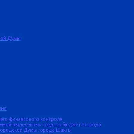
кой Думы
ния
него финансового контроля
Думой выделенных средств бюджета города
городской Думы города Шахты