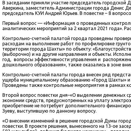
В заседании приняли участие председатель городской 
Аверкина, заместитель Администрации города Денис Д
председатель КУИ Андрей Юрьев. В повестке – 8 вопросо
Первый вопрос — «Информация о проведенных контрольн
аналитических мероприятий за 2 квартал 2021 года». Ра
Контрольно-счетной палатой города проведены проверк
расходам на выполнение работ по профилировке грунто
территории города Шахты» по объекту: «Благоустройст
(выборочно) и на другие направления и объекты. Испо
год, вопросы эффективности управления и распоряжен
дошкольного образования», также оказались в зоне вни
Контрольно-счетной палаты города внесен ряд предста
ущерба муниципальному образованию «Город Шахты» и 
Проведены также контрольные мероприятия в рамках ко
Второй вопрос повестки дня–«О выделении денежных ср
экономии средств, предусмотренных на уплату электроэн
приобретение не потребует дополнительного финансир
Зуеву, выступившую по данному вопросу.
«О внесении изменений в решение городской Думы горо
повестки. В проекте решения, вынесенного на 13-ое за