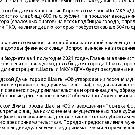
211,5 млн рублей. Вопрос вынесен на заседание городск
та по бюджету Константин Корнеев отметил: «По МКУ «Д
ройство кладбищ) 600 тыс. рублей. На прошлом заседан
ора (свалочных очагов) на всех кладбищах города, опре
й ТКО, на ликвидацию которых требуется свыше 304тыс.
совании возможности полной или частичной замены дот
 доходы физических лиц». Вопрос вынесен на заседани
 бюджета за 1 полугодие 2021 года». Главным админис
ения неналоговых доходов в бюджет города Шахты, пров
Администрации г.Шахты и МКУ «ДГХ» будут заслушаны на 
одской Думы города Шахты «Об утверждении перечня мун
ого и среднего предпринимательства), предназначенного 
 и среднего предпринимательства и организациям, образ
бованные длительное время 2 объекта (по Индустриальной
дской Думы города Шахты «Об утверждении «Порядка фор
 третьих лиц (за исключением имущественных прав субъе
и (или) пользование на долгосрочной основе субъектам 
его предпринимательства». Порядок предоставления мун
ющихся индивидуальными предпринимателями и применяющ