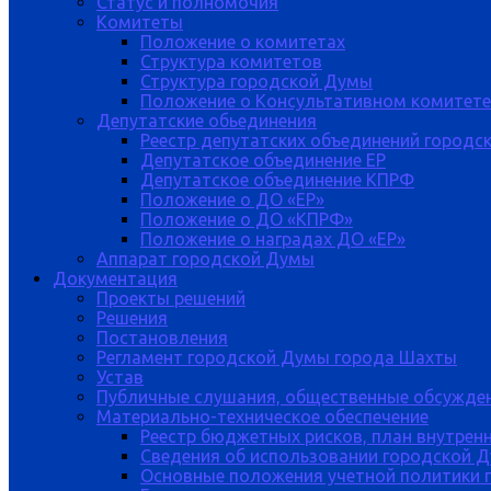
Статус и полномочия
Комитеты
Положение о комитетах
Структура комитетов
Структура городской Думы
Положение о Консультативном комитете
Депутатские обьединения
Реестр депутатских объединений городс
Депутатское объединение ЕР
Депутатское объединение КПРФ
Положение о ДО «ЕР»
Положение о ДО «КПРФ»
Положение о наградах ДО «ЕР»
Аппарат городской Думы
Документация
Проекты решений
Решения
Постановления
Регламент городской Думы города Шахты
Устав
Публичные слушания, общественные обсужде
Материально-техническое обеспечение
Реестр бюджетных рисков, план внутрен
Сведения об использовании городской 
Основные положения учетной политики 