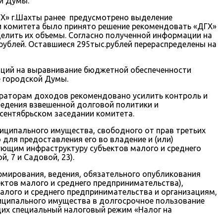
ой Думы.
ГХ» г.Шахты ранее предусмотрено выделение
ии комитета было принято решение рекомендовать «ДГХ»
делить их объемы. Согласно полученной информации на
рублей. Оставшиеся 295тыс.рублей перераспределены на
аций на выравнивание бюджетной обеспеченности
е городской Думы.
траторам доходов рекомендовано усилить контроль и
едения взвешенной долговой политики и
сентябрьском заседании комитета.
иципального имущества, свободного от прав третьих
для предоставления его во владение и (или)
ующим инфраструктуру субъектов малого и среднего
, 7 и Садовой, 23).
мирования, ведения, обязательного опубликования
ктов малого и среднего предпринимательства),
малого и среднего предпринимательства и организациям,
иципального имущества в долгосрочное пользование
их специальный налоговый режим «Налог на