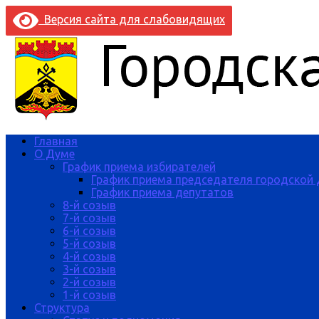
Версия сайта для слабовидящих
Главная
О Думе
График приема избирателей
График приема председателя городской
График приема депутатов
8-й созыв
7-й созыв
6-й созыв
5-й созыв
4-й созыв
3-й созыв
2-й созыв
1-й созыв
Структура