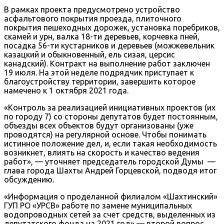
В рамках проекта предусмотрено устройство
асфальтового покрытия проезда, плиточного
покрытия пешеходных дорожек, установка поребриков,
скамей и урн, валка 18-ти деревьев, корчевка пней,
посадка 56-ти кустарников и деревьев (можжевельник
казацкий и обыкновенный, ель сизая, церсис
канадский). Контракт на выполнение работ заключен
19 июля. На этой неделе подрядчик приступает к
благоустройству территории, завершить которое
намечено к 1 октября 2021 года.
«Контроль за реализацией инициативных проектов (их
по городу 7) со стороны депутатов будет постоянным,
объезды всех объектов будут организованы (уже
проводятся) на регулярной основе. Чтобы понимать
истинное положение дел, и, если такая необходимость
возникнет, влиять на скорость и качество ведения
работ», — уточняет председатель городской Думы —
глава города Шахты Андрей Горцевской, подводя итог
обсуждению.
«Информация о проделанной филиалом «Шахтинский»
ГУП РО «УРСВ» работе по замене муниципальных
водопроводных сетей за счет средств, выделенных из
депутатского фонда на 2021 год» — второй вопрос