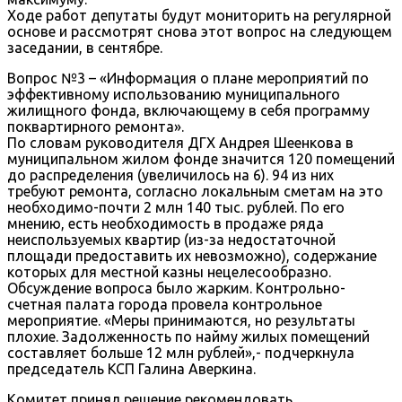
Ходе работ депутаты будут мониторить на регулярной
основе и рассмотрят снова этот вопрос на следующем
заседании, в сентябре.
Вопрос №3 – «Информация о плане мероприятий по
эффективному использованию муниципального
жилищного фонда, включающему в себя программу
поквартирного ремонта».
По словам руководителя ДГХ Андрея Шеенкова в
муниципальном жилом фонде значится 120 помещений
до распределения (увеличилось на 6). 94 из них
требуют ремонта, согласно локальным сметам на это
необходимо-почти 2 млн 140 тыс. рублей. По его
мнению, есть необходимость в продаже ряда
неиспользуемых квартир (из-за недостаточной
площади предоставить их невозможно), содержание
которых для местной казны нецелесообразно.
Обсуждение вопроса было жарким. Контрольно-
счетная палата города провела контрольное
мероприятие. «Меры принимаются, но результаты
плохие. Задолженность по найму жилых помещений
составляет больше 12 млн рублей»,- подчеркнула
председатель КСП Галина Аверкина.
Комитет принял решение рекомендовать