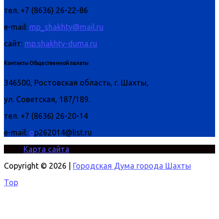
тел. +7 (8636) 26-22-86
e-mail:
mp_shakhty@mail.ru
сайт:
mp.shakhty-duma.ru
Контакты Общественной палаты
346500, Ростовская область, г. Шахты,
ул. Советская, 187/189.
тел. +7 (8636) 26-20-14
e-mail:
o
p262014@list.ru
Карта сайта
Copyright © 2026 |
Городская Дума города Шахты
Top