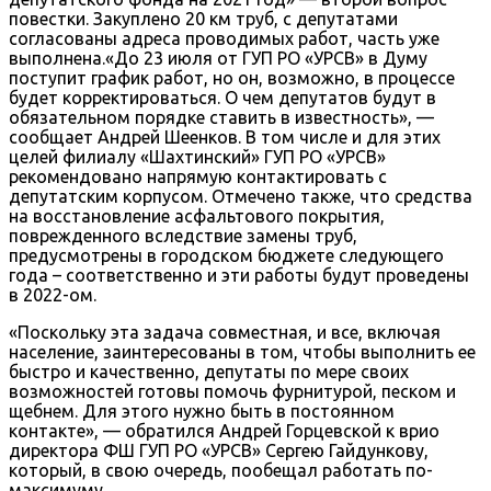
повестки. Закуплено 20 км труб, с депутатами
согласованы адреса проводимых работ, часть уже
выполнена.«До 23 июля от ГУП РО «УРСВ» в Думу
поступит график работ, но он, возможно, в процессе
будет корректироваться. О чем депутатов будут в
обязательном порядке ставить в известность», —
сообщает Андрей Шеенков. В том числе и для этих
целей филиалу «Шахтинский» ГУП РО «УРСВ»
рекомендовано напрямую контактировать с
депутатским корпусом. Отмечено также, что средства
на восстановление асфальтового покрытия,
поврежденного вследствие замены труб,
предусмотрены в городском бюджете следующего
года – соответственно и эти работы будут проведены
в 2022-ом.
«Поскольку эта задача совместная, и все, включая
население, заинтересованы в том, чтобы выполнить ее
быстро и качественно, депутаты по мере своих
возможностей готовы помочь фурнитурой, песком и
щебнем. Для этого нужно быть в постоянном
контакте», — обратился Андрей Горцевской к врио
директора ФШ ГУП РО «УРСВ» Сергею Гайдункову,
который, в свою очередь, пообещал работать по-
максимуму.