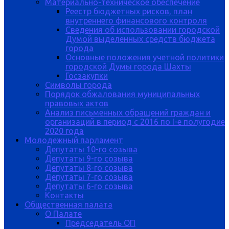
Материально-техническое обеспечение
Реестр бюджетных рисков, план
внутреннего финансового контроля
Сведения об использовании городской
Думой выделенных средств бюджета
города
Основные положения учетной политики
городской Думы города Шахты
Госзакупки
Символы города
Порядок обжалования муниципальных
правовых актов
Анализ письменных обращений граждан и
организаций в период с 2016 по I-е полугодие
2020 года
Молодежный парламент
Депутаты 10-го созыва
Депутаты 9-го созыва
Депутаты 8-го созыва
Депутаты 7-го созыва
Депутаты 6-го созыва
Контакты
Общественная палата
О Палате
Председатель ОП