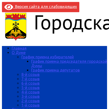
Версия сайта для слабовидящих
Главная
О Думе
График приема избирателей
График приема председателя городской
Думы
График приема депутатов
8-й созыв
7-й созыв
6-й созыв
5-й созыв
4-й созыв
3-й созыв
2-й созыв
1-й созыв