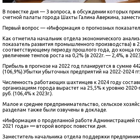
В повестке дня — 3 вопроса, в обсуждении которых при
счетной палаты города Шахты Галина Аверкина, замест
Первый вопрос — «Информация о прогнозных показателя
Как отметила начальник отдела экономического анализа
показатель развития промышленного производства) в 20
соответствующему периоду прошлого года, до конца год
увеличение темпов роста на 0,2% (в 2022г. — 2,4%, в 2023г.
Прибыль в прогнозе на 2022 год планируется в сумме 4428,
(106,9%).Убытки убыточных предприятий на 2022-2024 гг: 8
Численность работающих шахтинцев к 2024 году состави
организациям города вырастет на 25,5% к уровню 2020-го, в
руб. (106,4% к 2023г.).
Малое и среднее предпринимательство, сельское хозяйс
разделам также были озвучены в докладе.
«Информация о проделанной работе Администрацией гор
2021 года»
—
второй вопрос повестки дня.
Заместитель начальника отдела поддержки предприним