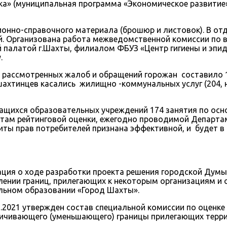
ка» (муниципальная программа «Экономическое развитие
нно-справочного материала (брошюр и листовок). В отд
й. Организована работа межведомственной комиссии по 
палатой г.Шахты, филиалом ФБУЗ «Центр гигиены и эпиде
.
, рассмотренных жалоб и обращений горожан составило 
ахтинцев касались жилищно -коммунальных услуг (204, но
щихся образовательных учреждений 174 занятия по осно
ьтатам рейтинговой оценки, ежегодно проводимой Департ
ты прав потребителей признана эффективной, и будет в
ия о ходе разработки проекта решения городской Думы 
ении границ, прилегающих к некоторым организациям и о
льном образовании «Город Шахты».
2021 утвержден состав специальной комиссии по оценке
личивающего (уменьшающего) границы прилегающих терри