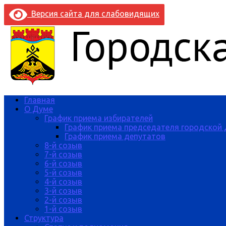
Версия сайта для слабовидящих
Главная
О Думе
График приема избирателей
График приема председателя городской
График приема депутатов
8-й созыв
7-й созыв
6-й созыв
5-й созыв
4-й созыв
3-й созыв
2-й созыв
1-й созыв
Структура