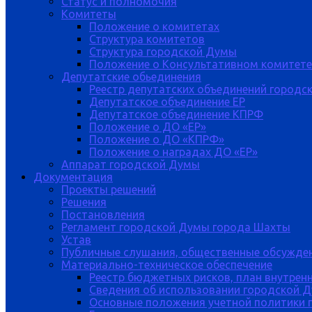
Статус и полномочия
Комитеты
Положение о комитетах
Структура комитетов
Структура городской Думы
Положение о Консультативном комитете
Депутатские обьединения
Реестр депутатских объединений городс
Депутатское объединение ЕР
Депутатское объединение КПРФ
Положение о ДО «ЕР»
Положение о ДО «КПРФ»
Положение о наградах ДО «ЕР»
Аппарат городской Думы
Документация
Проекты решений
Решения
Постановления
Регламент городской Думы города Шахты
Устав
Публичные слушания, общественные обсужде
Материально-техническое обеспечение
Реестр бюджетных рисков, план внутрен
Сведения об использовании городской 
Основные положения учетной политики 