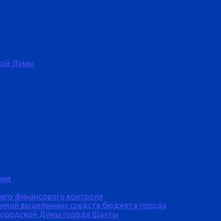
кой Думы
ния
него финансового контроля
Думой выделенных средств бюджета города
городской Думы города Шахты