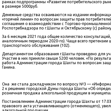
рамках подпрограммы «Развитие потребительского рын
в размере 5000руб.
Денежные средства осваиваются на издании информацио
«горячей линии» по вопросам защиты прав потребителе
соглашения о взаимодействии с Торгово-промышленной 
Роспотребнадзора по г.Шахты и Октябрьскому (с) району
За 6 месяцев 2021 года общее количество консультаций
аналогичным периодом 2020-го). Чаще всего претензии ш
транспортного обслуживания (102).
Департаментом образования г.Шахты проведено для уча
Участие в них приняли свыше 5200 человек. «По резул
работа Администрации города Шахты по вопросам защи
Ганина.
Она же стала докладчиком по вопросу №3 — «Информац
2 к решению городской Думы города Шахты «Об определ
розничная продажа алкогольной продукции в муниципа
Постановлением Администрации города Шахты от 17.03.
правового акта устанавливающего (отменяющего), уве
алкогольной продукции.