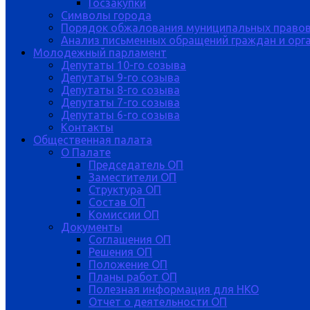
Госзакупки
Символы города
Порядок обжалования муниципальных правов
Анализ письменных обращений граждан и орган
Молодежный парламент
Депутаты 10-го созыва
Депутаты 9-го созыва
Депутаты 8-го созыва
Депутаты 7-го созыва
Депутаты 6-го созыва
Контакты
Общественная палата
О Палате
Председатель ОП
Заместители ОП
Структура ОП
Состав ОП
Комиссии ОП
Документы
Соглашения ОП
Решения ОП
Положение ОП
Планы работ ОП
Полезная информация для НКО
Отчет о деятельности ОП