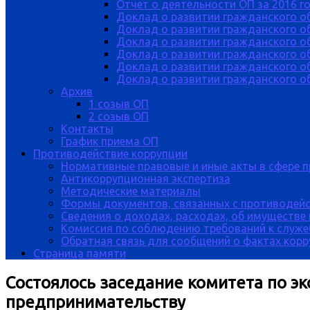
Отчет о деятельности ОП за 2016 г
Доклад о развитии гражданского о
Доклад о развитии гражданского об
Доклад о развитии гражданского о
Доклад о развитии гражданского о
Доклад о развитии гражданского о
Доклад о развитии гражданского об
Архив
1 созыв ОП
2 созыв ОП
Контакты
График приема ОП
Противодействие коррупции
Нормативные правовые и иные акты в сфере 
Антикоррупционная экспертиза
Методические материалы
Формы документов, связанных с противодейс
Сведения о доходах, расходах, об имуществе
Комиссия по соблюдению требований к служе
Обратная связь для сообщений о фактах кор
Страница памяти
Состоялось заседание комитета по э
предпринимательству