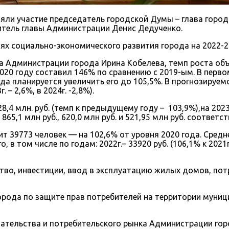
няли участие председатель городской Думы – глава горо
итель главы Администрации Денис Дедученко.
х социально-экономического развития города на 2022-2
 Администрации города Ирина Кобелева, темп роста объе
20 году составил 146% по сравнению с 2019-ым. В первом
а планируется увеличить его до 105,5%. В прогнозируем
 – 2,6%, в 2024г. -2,8%).
4 млн. руб. (темп к предыдущему году – 103,9%),на 2023г —
65,1 млн руб., 620,0 млн руб. и 521,95 млн руб. соответст
т 39773 человек — на 102,6% от уровня 2020 года. Сред
 том числе по годам: 2022г.– 33920 руб. (106,1% к 2021г.), 
тво, инвестиции, ввод в эксплуатацию жилых домов, пот
ода по защите прав потребителей на территории муници
ательства и потребительского рынка Администрации гор