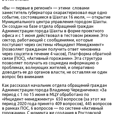
«Вы — первые в регионе!» — этими словами
заместитель губернатора охарактеризовал еще одно
событие, состоявшееся в Шахтах 16 июля, — открытие
Муниципального центра управления городом Шахты.
Он создан на базе отдела обращений граждан
Администрации города Шахты в форме проектного
офиса и с 1 июня действовал в тестовом режиме. Это
сектор, работающий с сообщениями, которые
поступают через системы «Инцидент Менеджмент»
(позволяет гражданам получить ответ чиновника
через соцсети в течение 4 часов), Платформа обратной
связи (ПОС), «Активный горожанин». Эта структура
позволяет получать из соцмедиа информацию о
проблемах, волнующих жителей, и оперативно
доводить ее до органов власти, не оставляя ни один
вопрос без внимания
Как рассказал начальник отдела обращений граждан
Администрации города Владимир Чередниченко: «За
период с 1 по 15 июня в МЦУ обработано по
«Инцидент-менеджменту» 650 вопросов (за этот же
период 2020 года принято 409 вопросов), 445 вопросов
в рамках ПОС, 6 вопросов — по системе «Активный
горожанин». С момента же создания в Ростовской