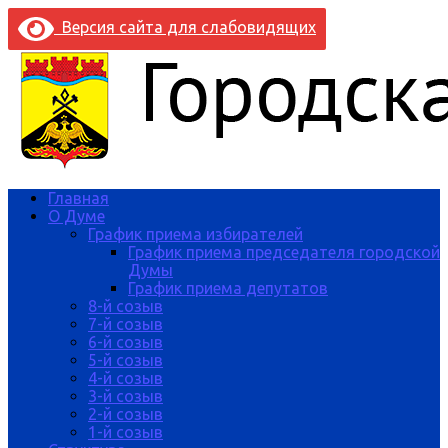
Версия сайта для слабовидящих
Главная
О Думе
График приема избирателей
График приема председателя городской
Думы
График приема депутатов
8-й созыв
7-й созыв
6-й созыв
5-й созыв
4-й созыв
3-й созыв
2-й созыв
1-й созыв