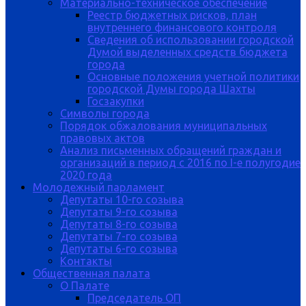
Материально-техническое обеспечение
Реестр бюджетных рисков, план
внутреннего финансового контроля
Сведения об использовании городской
Думой выделенных средств бюджета
города
Основные положения учетной политики
городской Думы города Шахты
Госзакупки
Символы города
Порядок обжалования муниципальных
правовых актов
Анализ письменных обращений граждан и
организаций в период с 2016 по I-е полугодие
2020 года
Молодежный парламент
Депутаты 10-го созыва
Депутаты 9-го созыва
Депутаты 8-го созыва
Депутаты 7-го созыва
Депутаты 6-го созыва
Контакты
Общественная палата
О Палате
Председатель ОП