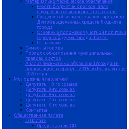
Материально-техническое обеспечение
Реестр бюджетных рисков, план
внутреннего финансового контроля
Сведения об использовании городской
Думой выделенных средств бюджета
города
Основные положения учетной политики
городской Думы города Шахты
Госзакупки
Символы города
Порядок обжалования муниципальных
правовых актов
Анализ письменных обращений граждан и
организаций в период с 2016 по I-е полугодие
2020 года
Молодежный парламент
Депутаты 10-го созыва
Депутаты 9-го созыва
Депутаты 8-го созыва
Депутаты 7-го созыва
Депутаты 6-го созыва
Контакты
Общественная палата
О Палате
Председатель ОП