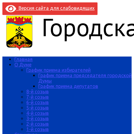
Версия сайта для слабовидящих
Главная
О Думе
График приема избирателей
График приема председателя городской
Думы
График приема депутатов
8-й созыв
7-й созыв
6-й созыв
5-й созыв
4-й созыв
3-й созыв
2-й созыв
1-й созыв