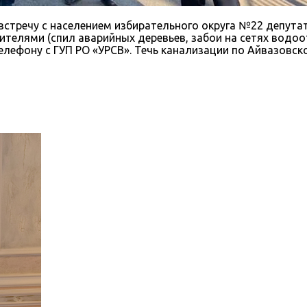
встречу с населением избирательного округа №22 депут
елями (спил аварийных деревьев, забои на сетях водоот
лефону с ГУП РО «УРСВ». Течь канализации по Айвазовск