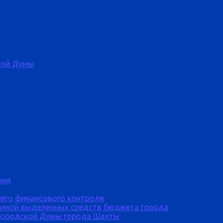
кой Думы
ния
него финансового контроля
Думой выделенных средств бюджета города
городской Думы города Шахты