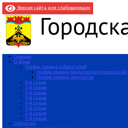
Версия сайта для слабовидящих
Главная
О Думе
График приема избирателей
График приема председателя городской
График приема депутатов
8-й созыв
7-й созыв
6-й созыв
5-й созыв
4-й созыв
3-й созыв
2-й созыв
1-й созыв
Структура