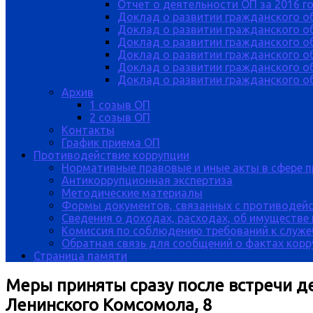
Отчет о деятельности ОП за 2016 г
Доклад о развитии гражданского о
Доклад о развитии гражданского об
Доклад о развитии гражданского о
Доклад о развитии гражданского о
Доклад о развитии гражданского о
Доклад о развитии гражданского об
Архив
1 созыв ОП
2 созыв ОП
Контакты
График приема ОП
Противодействие коррупции
Нормативные правовые и иные акты в сфере 
Антикоррупционная экспертиза
Методические материалы
Формы документов, связанных с противодейс
Сведения о доходах, расходах, об имуществе
Комиссия по соблюдению требований к служе
Обратная связь для сообщений о фактах кор
Страница памяти
Меры приняты сразу после встречи д
Ленинского Комсомола, 8