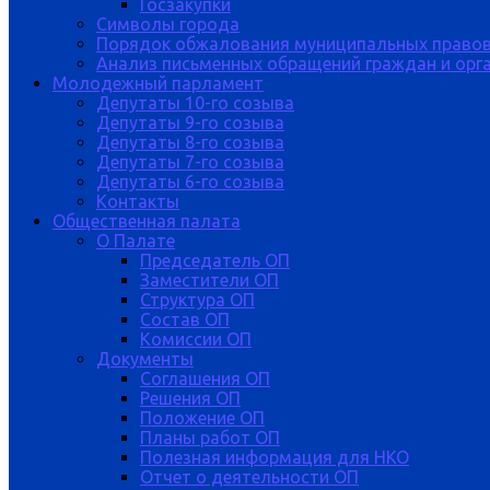
Госзакупки
Символы города
Порядок обжалования муниципальных правов
Анализ письменных обращений граждан и орган
Молодежный парламент
Депутаты 10-го созыва
Депутаты 9-го созыва
Депутаты 8-го созыва
Депутаты 7-го созыва
Депутаты 6-го созыва
Контакты
Общественная палата
О Палате
Председатель ОП
Заместители ОП
Структура ОП
Состав ОП
Комиссии ОП
Документы
Соглашения ОП
Решения ОП
Положение ОП
Планы работ ОП
Полезная информация для НКО
Отчет о деятельности ОП