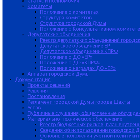
Статус и полномочия
Комитеты
Положение о комитетах
Структура комитетов
Структура городской Думы
Положение о Консультативном комитете
Депутатские обьединения
Реестр депутатских объединений городс
Депутатское объединение ЕР
Депутатское объединение КПРФ
Положение о ДО «ЕР»
Положение о ДО «КПРФ»
Положение о наградах ДО «ЕР»
Аппарат городской Думы
Документация
Проекты решений
Решения
Постановления
Регламент городской Думы города Шахты
Устав
Публичные слушания, общественные обсужде
Материально-техническое обеспечение
Реестр бюджетных рисков, план внутрен
Сведения об использовании городской 
Основные положения учетной политики 