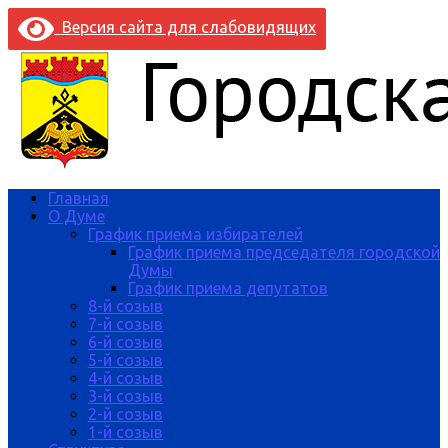
Версия сайта для слабовидящих
Главная
О Думе
График приема избирателей
График приема председателя городской
Думы
График приема депутатов
8-й созыв
7-й созыв
6-й созыв
5-й созыв
4-й созыв
3-й созыв
2-й созыв
1-й созыв