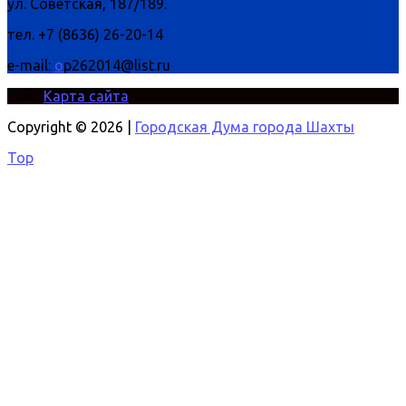
ул. Советская, 187/189.
тел. +7 (8636) 26-20-14
e-mail:
o
p262014@list.ru
Карта сайта
Copyright © 2026 |
Городская Дума города Шахты
Top