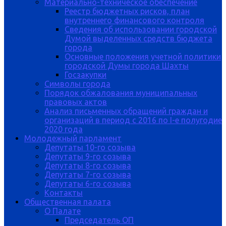
Материально-техническое обеспечение
Реестр бюджетных рисков, план
внутреннего финансового контроля
Сведения об использовании городской
Думой выделенных средств бюджета
города
Основные положения учетной политики
городской Думы города Шахты
Госзакупки
Символы города
Порядок обжалования муниципальных
правовых актов
Анализ письменных обращений граждан и
организаций в период с 2016 по I-е полугодие
2020 года
Молодежный парламент
Депутаты 10-го созыва
Депутаты 9-го созыва
Депутаты 8-го созыва
Депутаты 7-го созыва
Депутаты 6-го созыва
Контакты
Общественная палата
О Палате
Председатель ОП