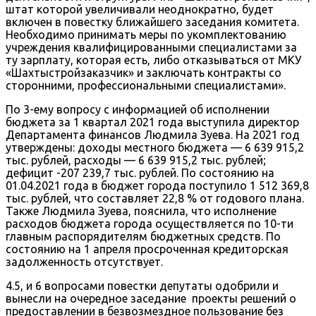
штат которой увеличивали неоднократно, будет
включен в повестку ближайшего заседания комитета.
Необходимо принимать меры по укомплектованию
учреждения квалифицированными специалистами за
ту зарплату, которая есть, либо отказываться от МКУ
«Шахтыстройзаказчик» и заключать контракты со
сторонними, профессиональными специалистами».
По 3-ему вопросу с информацией об исполнении
бюджета за 1 квартал 2021 года выступила директор
Департамента финансов Людмила Зуева. На 2021 год
утверждены: доходы местного бюджета — 6 639 915,2
тыс. рублей, расходы — 6 639 915,2 тыс. рублей;
дефицит -207 239,7 тыс. рублей. По состоянию на
01.04.2021 года в бюджет города поступило 1 512 369,8
тыс. рублей, что составляет 22,8 % от годового плана.
Также Людмила Зуева, пояснила, что исполнение
расходов бюджета города осуществляется по 10-ти
главным распорядителям бюджетных средств. По
состоянию на 1 апреля просроченная кредиторская
задолженность отсутствует.
4.5, и 6 вопросами повестки депутаты одобрили и
вынесли на очередное заседание проекты решений о
предоставлении в безвозмездное пользование без