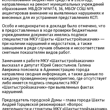
направленных на ремонт муниципальных учреждений
образования: МБДОУ №№74, 36, МБОУ СОШ №9,
акцентировав внимание на выявленных нарушениях и
внесенных для их устранения представлениях КСП.
Особо и неоднократно в докладе было отмечено, что
в предоставленных в ходе проверки бюджетными
учреждениями документах имелись подписи
специалистов МКУ г.Шахты «Шахтыстройзаказчик» —
при наличии нарушений и недостатков, а также
завышении в ряде случаев объемов и несоответствии
сметным показателям видов работ.
Замечания к работе МКУ «Шахтыстройзаказчик»
высказал и депутат Юрий Севостьянов. Галина
Аверкина пояснила: в Администрацию города
направлена сводная информация, а также данные по
каждому проведенному мероприятию, где отсутствует
либо имеется подпись специалиста МКУ
«Шахтыстройзаказчик»-при выявленных фактах
нарушений.
Председатель городской Думы – глава города Шахты
Андрей Горцевской резюмировал: «Вопрос
деятельности и структуры МКУ «Шахтыстройзаказчик»,