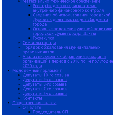
Материально-техническое обеспечение
Реестр бюджетных рисков, план
внутреннего финансового контроля
Сведения об использовании городской
Думой выделенных средств бюджета
города
Основные положения учетной политики
городской Думы города Шахты
Госзакупки
Символы города
Порядок обжалования муниципальных
правовых актов
Анализ письменных обращений граждан и
организаций в период с 2016 по I-е полугодие
2020 года
Молодежный парламент
Депутаты 10-го созыва
Депутаты 9-го созыва
Депутаты 8-го созыва
Депутаты 7-го созыва
Депутаты 6-го созыва
Контакты
Общественная палата
О Палате
Председатель ОП