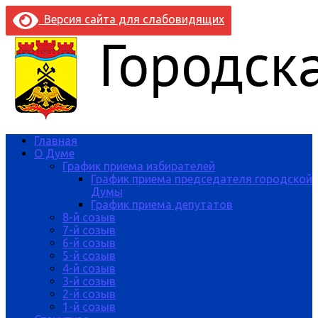
Версия сайта для слабовидящих
Главная
О Думе
График приема избирателей
График приема председателя городской
Думы
График приема депутатов
8-й созыв
7-й созыв
6-й созыв
5-й созыв
4-й созыв
3-й созыв
2-й созыв
1-й созыв