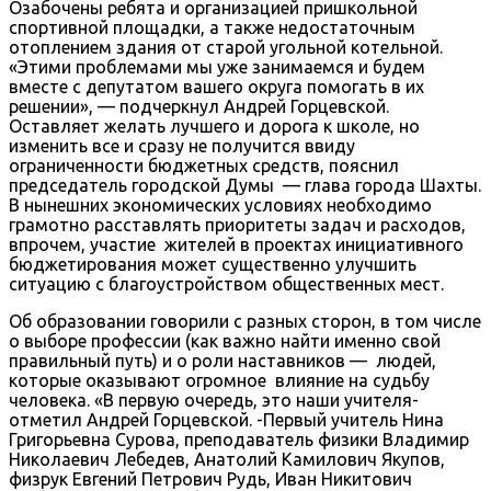
Озабочены ребята и организацией пришкольной
спортивной площадки, а также недостаточным
отоплением здания от старой угольной котельной.
«Этими проблемами мы уже занимаемся и будем
вместе с депутатом вашего округа помогать в их
решении», — подчеркнул Андрей Горцевской.
Оставляет желать лучшего и дорога к школе, но
изменить все и сразу не получится ввиду
ограниченности бюджетных средств, пояснил
председатель городской Думы — глава города Шахты.
В нынешних экономических условиях необходимо
грамотно расставлять приоритеты задач и расходов,
впрочем, участие жителей в проектах инициативного
бюджетирования может существенно улучшить
ситуацию с благоустройством общественных мест.
Об образовании говорили с разных сторон, в том числе
о выборе профессии (как важно найти именно свой
правильный путь) и о роли наставников — людей,
которые оказывают огромное влияние на судьбу
человека. «В первую очередь, это наши учителя-
отметил Андрей Горцевской. -Первый учитель Нина
Григорьевна Сурова, преподаватель физики Владимир
Николаевич Лебедев, Анатолий Камилович Якупов,
физрук Евгений Петрович Рудь, Иван Никитович