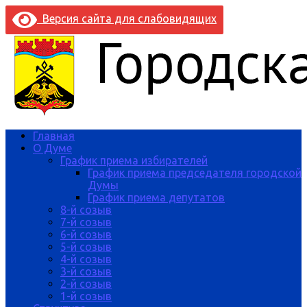
Версия сайта для слабовидящих
Главная
О Думе
График приема избирателей
График приема председателя городской
Думы
График приема депутатов
8-й созыв
7-й созыв
6-й созыв
5-й созыв
4-й созыв
3-й созыв
2-й созыв
1-й созыв