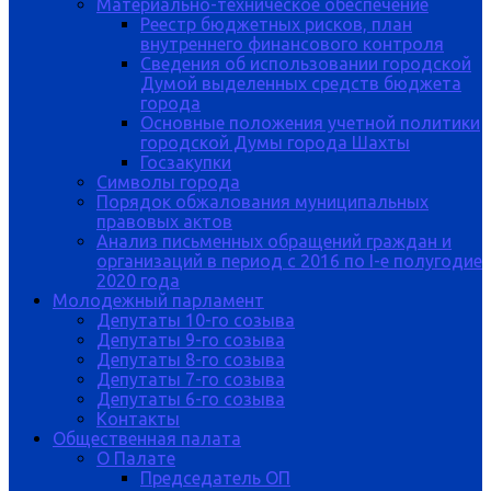
Материально-техническое обеспечение
Реестр бюджетных рисков, план
внутреннего финансового контроля
Сведения об использовании городской
Думой выделенных средств бюджета
города
Основные положения учетной политики
городской Думы города Шахты
Госзакупки
Символы города
Порядок обжалования муниципальных
правовых актов
Анализ письменных обращений граждан и
организаций в период с 2016 по I-е полугодие
2020 года
Молодежный парламент
Депутаты 10-го созыва
Депутаты 9-го созыва
Депутаты 8-го созыва
Депутаты 7-го созыва
Депутаты 6-го созыва
Контакты
Общественная палата
О Палате
Председатель ОП