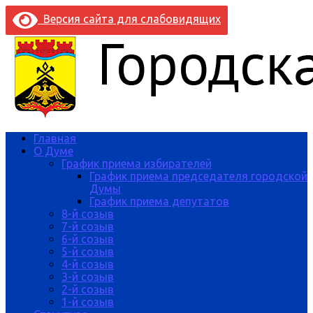
Версия сайта для слабовидящих
Главная
О Думе
График приема избирателей
График приема председателя городской
Думы
График приема депутатов
8-й созыв
7-й созыв
6-й созыв
5-й созыв
4-й созыв
3-й созыв
2-й созыв
1-й созыв