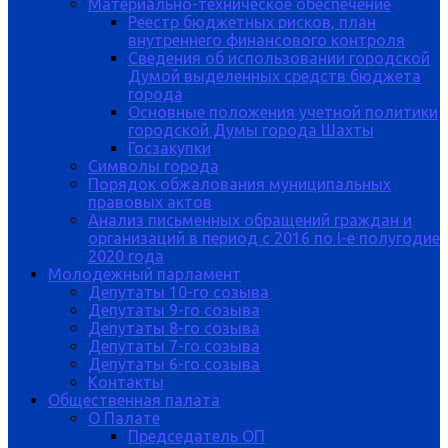
Материально-техническое обеспечение
Реестр бюджетных рисков, план
внутреннего финансового контроля
Сведения об использовании городской
Думой выделенных средств бюджета
города
Основные положения учетной политики
городской Думы города Шахты
Госзакупки
Символы города
Порядок обжалования муниципальных
правовых актов
Анализ письменных обращений граждан и
организаций в период с 2016 по I-е полугодие
2020 года
Молодежный парламент
Депутаты 10-го созыва
Депутаты 9-го созыва
Депутаты 8-го созыва
Депутаты 7-го созыва
Депутаты 6-го созыва
Контакты
Общественная палата
О Палате
Председатель ОП