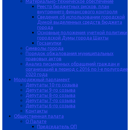
Материально-техническое обеспечение
Реестр бюджетных рисков, план
внутреннего финансового контроля
Сведения об использовании городской
Думой выделенных средств бюджета
города
Основные положения учетной политики
городской Думы города Шахты
Госзакупки
Символы города
Порядок обжалования муниципальных
правовых актов
Анализ письменных обращений граждан и
организаций в период с 2016 по I-е полугодие
2020 года
Молодежный парламент
Депутаты 10-го созыва
Депутаты 9-го созыва
Депутаты 8-го созыва
Депутаты 7-го созыва
Депутаты 6-го созыва
Контакты
Общественная палата
О Палате
Председатель ОП