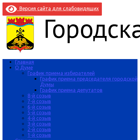
Версия сайта для слабовидящих
Главная
О Думе
График приема избирателей
График приема председателя городской
Думы
График приема депутатов
8-й созыв
7-й созыв
6-й созыв
5-й созыв
4-й созыв
3-й созыв
2-й созыв
1-й созыв