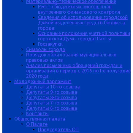
Материально-техническое обеспечение
Реестр бюджетных рисков, план
внутреннего финансового контроля
Сведения об использовании городской
Думой выделенных средств бюджета
города
Основные положения учетной политики
городской Думы города Шахты
Госзакупки
Символы города
Порядок обжалования муниципальных
правовых актов
Анализ письменных обращений граждан и
организаций в период с 2016 по I-е полугодие
2020 года
Молодежный парламент
Депутаты 10-го созыва
Депутаты 9-го созыва
Депутаты 8-го созыва
Депутаты 7-го созыва
Депутаты 6-го созыва
Контакты
Общественная палата
О Палате
Председатель ОП