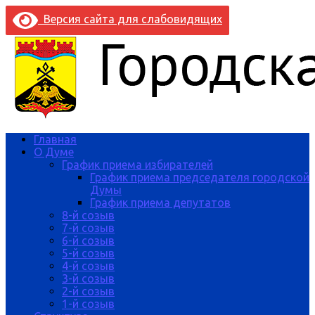
Версия сайта для слабовидящих
Главная
О Думе
График приема избирателей
График приема председателя городской
Думы
График приема депутатов
8-й созыв
7-й созыв
6-й созыв
5-й созыв
4-й созыв
3-й созыв
2-й созыв
1-й созыв