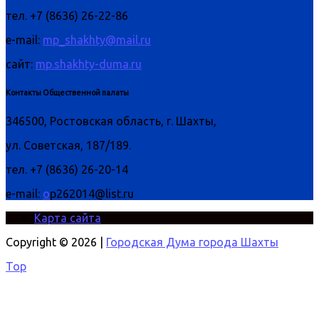
тел. +7 (8636) 26-22-86
e-mail:
mp_shakhty@mail.ru
сайт:
mp.shakhty-duma.ru
Контакты Общественной палаты
346500, Ростовская область, г. Шахты,
ул. Советская, 187/189.
тел. +7 (8636) 26-20-14
e-mail:
o
p262014@list.ru
Карта сайта
Copyright © 2026 |
Городская Дума города Шахты
Top