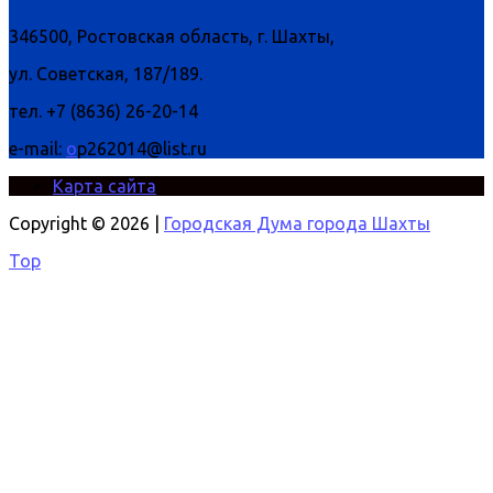
346500, Ростовская область, г. Шахты,
ул. Советская, 187/189.
тел. +7 (8636) 26-20-14
e-mail:
o
p262014@list.ru
Карта сайта
Copyright © 2026 |
Городская Дума города Шахты
Top