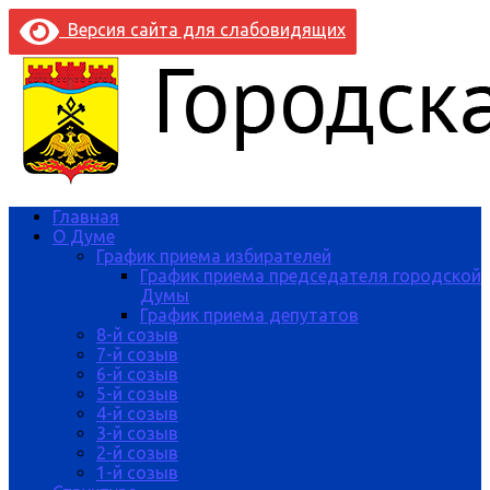
Версия сайта для слабовидящих
Главная
О Думе
График приема избирателей
График приема председателя городской
Думы
График приема депутатов
8-й созыв
7-й созыв
6-й созыв
5-й созыв
4-й созыв
3-й созыв
2-й созыв
1-й созыв