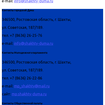
e-mail:
info@shakhty-duma.ru
Контакты городской Думы
346500, Ростовская область, г. Шахты,
ул. Советская, 187/189.
тел. +7 (8636) 26-25-76
e-mail:
info@shakhty-duma.ru
Контакты Молодежного парламента
346500, Ростовская область, г. Шахты,
ул. Советская, 187/189.
тел. +7 (8636) 26-22-86
e-mail:
mp_shakhty@mail.ru
сайт:
mp.shakhty-duma.ru
Контакты Общественной палаты