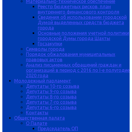
Материально-техническое обеспечение
Реестр бюджетных рисков, план
внутреннего финансового контроля
Сведения об использовании городской
Думой выделенных средств бюджета
города
Основные положения учетной политики
городской Думы города Шахты
Госзакупки
Символы города
Порядок обжалования муниципальных
правовых актов
Анализ письменных обращений граждан и
организаций в период с 2016 по I-е полугодие
2020 года
Молодежный парламент
Депутаты 10-го созыва
Депутаты 9-го созыва
Депутаты 8-го созыва
Депутаты 7-го созыва
Депутаты 6-го созыва
Контакты
Общественная палата
О Палате
Председатель ОП