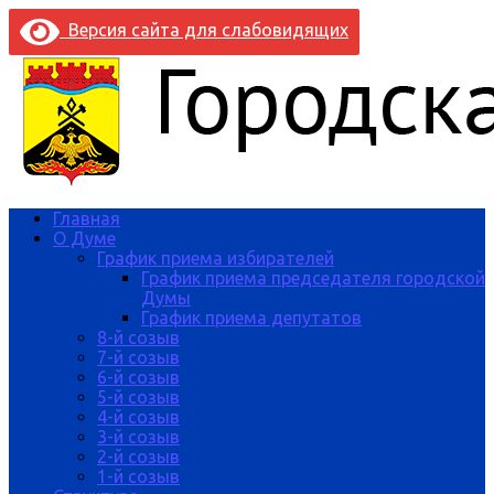
Версия сайта для слабовидящих
Главная
О Думе
График приема избирателей
График приема председателя городской
Думы
График приема депутатов
8-й созыв
7-й созыв
6-й созыв
5-й созыв
4-й созыв
3-й созыв
2-й созыв
1-й созыв