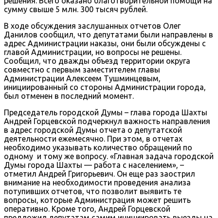
решения. Всего оказано благотворительной помощи на
сумму свыше 5 млн. 300 тысяч рублей.
В ходе обсуждения заслушанных отчетов Олег
Данилов сообщил, что депутатами были направлены в
адрес Администрации наказы, они были обсуждены с
главой Администрации, но вопросы не решены.
Сообщил, что дважды объезд территории округа
совместно с первым заместителем главы
Администрации Алексеем Тушминцевым,
инициированный со стороны Администрации города,
был отменен в последний момент.
Председатель городской Думы – глава города Шахты
Андрей Горцевской подчеркнул важность направления
в адрес городской Думы отчета о депутатской
деятельности ежемесячно. При этом, в отчетах
необходимо указывать количество обращений по
одному и тому же вопросу. «Главная задача городской
Думы города Шахты — работа с населением», –
отметил Андрей Григорьевич. Он еще раз заострил
внимание на необходимости проведения анализа
потупивших отчетов, что позволит выявить те
вопросы, которые Администрация может решить
оперативно. Кроме того, Андрей Горцевской
предложил депутатам самим инициировать выезды на