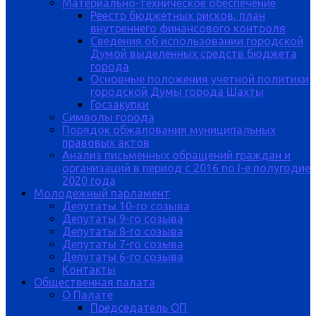
Материально-техническое обеспечение
Реестр бюджетных рисков, план
внутреннего финансового контроля
Сведения об использовании городской
Думой выделенных средств бюджета
города
Основные положения учетной политики
городской Думы города Шахты
Госзакупки
Символы города
Порядок обжалования муниципальных
правовых актов
Анализ письменных обращений граждан и
организаций в период с 2016 по I-е полугодие
2020 года
Молодежный парламент
Депутаты 10-го созыва
Депутаты 9-го созыва
Депутаты 8-го созыва
Депутаты 7-го созыва
Депутаты 6-го созыва
Контакты
Общественная палата
О Палате
Председатель ОП