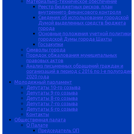
Материально-техническое обеспечение
Реестр бюджетных рисков, план
внутреннего финансового контроля
Сведения об использовании городской
Думой выделенных средств бюджета
города
Основные положения учетной политики
городской Думы города Шахты
Госзакупки
Символы города
Порядок обжалования муниципальных
правовых актов
Анализ письменных обращений граждан и
организаций в период с 2016 по I-е полугодие
2020 года
Молодежный парламент
Депутаты 10-го созыва
Депутаты 9-го созыва
Депутаты 8-го созыва
Депутаты 7-го созыва
Депутаты 6-го созыва
Контакты
Общественная палата
О Палате
Председатель ОП