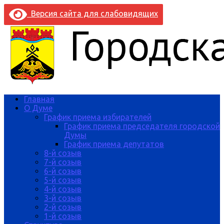
Версия сайта для слабовидящих
Главная
О Думе
График приема избирателей
График приема председателя городской
Думы
График приема депутатов
8-й созыв
7-й созыв
6-й созыв
5-й созыв
4-й созыв
3-й созыв
2-й созыв
1-й созыв