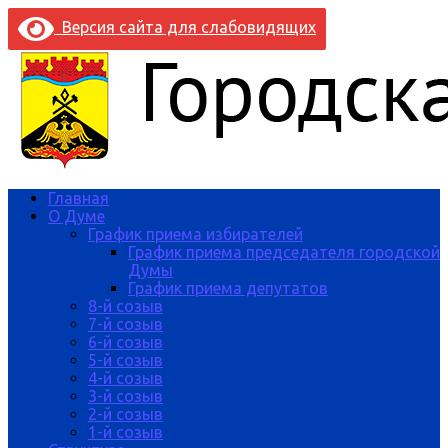
Версия сайта для слабовидящих
Главная
О Думе
График приема избирателей
График приема председателя городской
Думы
График приема депутатов
8-й созыв
7-й созыв
6-й созыв
5-й созыв
4-й созыв
3-й созыв
2-й созыв
1-й созыв