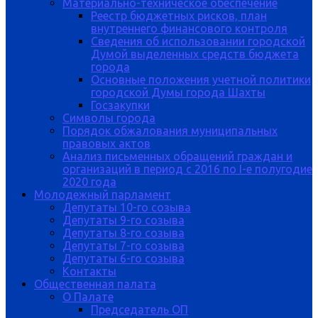
Материально-техническое обеспечение
Реестр бюджетных рисков, план
внутреннего финансового контроля
Сведения об использовании городской
Думой выделенных средств бюджета
города
Основные положения учетной политики
городской Думы города Шахты
Госзакупки
Символы города
Порядок обжалования муниципальных
правовых актов
Анализ письменных обращений граждан и
организаций в период с 2016 по I-е полугодие
2020 года
Молодежный парламент
Депутаты 10-го созыва
Депутаты 9-го созыва
Депутаты 8-го созыва
Депутаты 7-го созыва
Депутаты 6-го созыва
Контакты
Общественная палата
О Палате
Председатель ОП