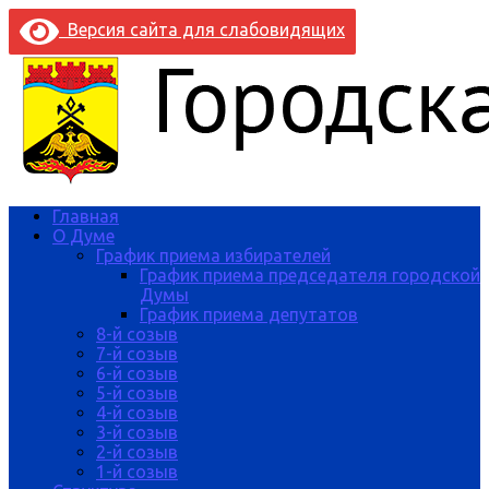
Версия сайта для слабовидящих
Главная
О Думе
График приема избирателей
График приема председателя городской
Думы
График приема депутатов
8-й созыв
7-й созыв
6-й созыв
5-й созыв
4-й созыв
3-й созыв
2-й созыв
1-й созыв