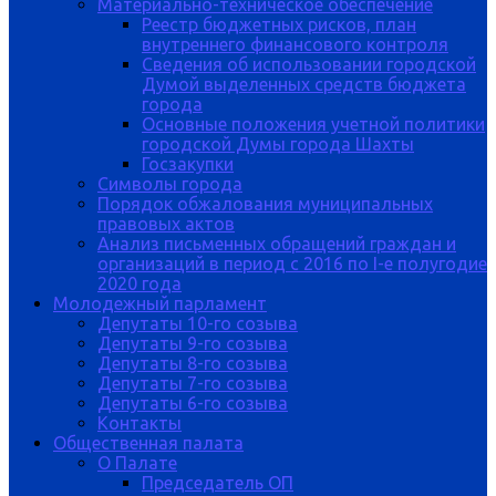
Материально-техническое обеспечение
Реестр бюджетных рисков, план
внутреннего финансового контроля
Сведения об использовании городской
Думой выделенных средств бюджета
города
Основные положения учетной политики
городской Думы города Шахты
Госзакупки
Символы города
Порядок обжалования муниципальных
правовых актов
Анализ письменных обращений граждан и
организаций в период с 2016 по I-е полугодие
2020 года
Молодежный парламент
Депутаты 10-го созыва
Депутаты 9-го созыва
Депутаты 8-го созыва
Депутаты 7-го созыва
Депутаты 6-го созыва
Контакты
Общественная палата
О Палате
Председатель ОП