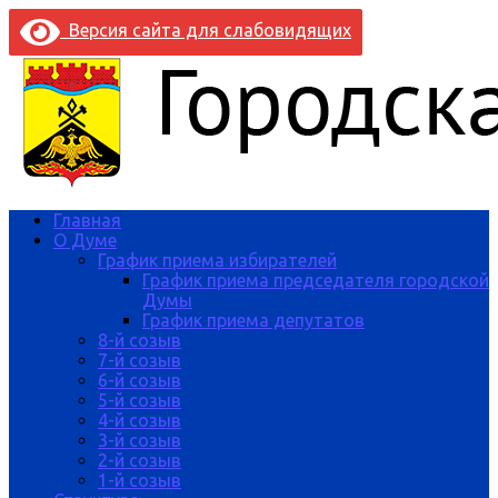
Версия сайта для слабовидящих
Главная
О Думе
График приема избирателей
График приема председателя городской
Думы
График приема депутатов
8-й созыв
7-й созыв
6-й созыв
5-й созыв
4-й созыв
3-й созыв
2-й созыв
1-й созыв