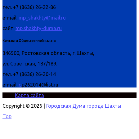
тел. +7 (8636) 26-22-86
e-mail:
mp_shakhty@mail.ru
сайт:
mp.shakhty-duma.ru
Контакты Общественной палаты
346500, Ростовская область, г. Шахты,
ул. Советская, 187/189.
тел. +7 (8636) 26-20-14
e-mail:
o
p262014@list.ru
Карта сайта
Copyright © 2026 |
Городская Дума города Шахты
Top