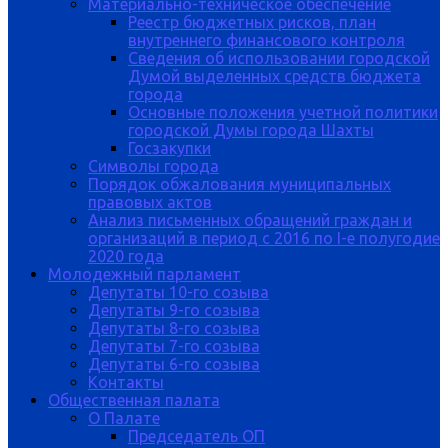
Материально-техническое обеспечение
Реестр бюджетных рисков, план
внутреннего финансового контроля
Сведения об использовании городской
Думой выделенных средств бюджета
города
Основные положения учетной политики
городской Думы города Шахты
Госзакупки
Символы города
Порядок обжалования муниципальных
правовых актов
Анализ письменных обращений граждан и
организаций в период с 2016 по I-е полугодие
2020 года
Молодежный парламент
Депутаты 10-го созыва
Депутаты 9-го созыва
Депутаты 8-го созыва
Депутаты 7-го созыва
Депутаты 6-го созыва
Контакты
Общественная палата
О Палате
Председатель ОП