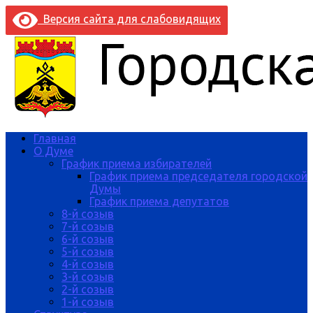
Версия сайта для слабовидящих
Главная
О Думе
График приема избирателей
График приема председателя городской
Думы
График приема депутатов
8-й созыв
7-й созыв
6-й созыв
5-й созыв
4-й созыв
3-й созыв
2-й созыв
1-й созыв