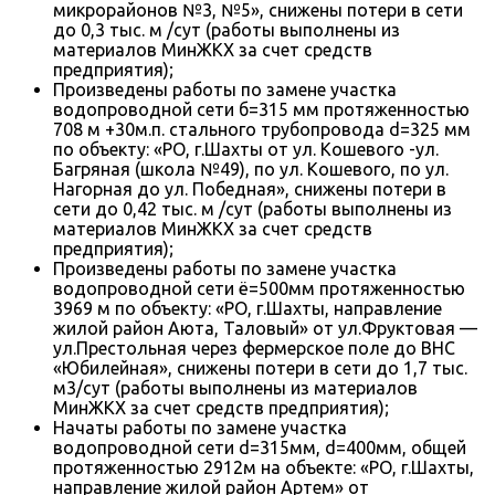
микрорайонов №3, №5», снижены потери в сети
до 0,3 тыс. м /сут (работы выполнены из
материалов МинЖКХ за счет средств
предприятия);
Произведены работы по замене участка
водопроводной сети б=315 мм протяженностью
708 м +30м.п. стального трубопровода d=325 мм
по объекту: «РО, г.Шахты от ул. Кошевого -ул.
Багряная (школа №49), по ул. Кошевого, по ул.
Нагорная до ул. Победная», снижены потери в
сети до 0,42 тыс. м /сут (работы выполнены из
материалов МинЖКХ за счет средств
предприятия);
Произведены работы по замене участка
водопроводной сети ё=500мм протяженностью
3969 м по объекту: «РО, г.Шахты, направление
жилой район Аюта, Таловый» от ул.Фруктовая —
ул.Престольная через фермерское поле до ВНС
«Юбилейная», снижены потери в сети до 1,7 тыс.
м3/сут (работы выполнены из материалов
МинЖКХ за счет средств предприятия);
Начаты работы по замене участка
водопроводной сети d=315мм, d=400мм, общей
протяженностью 2912м на объекте: «РО, г.Шахты,
направление жилой район Артем» от