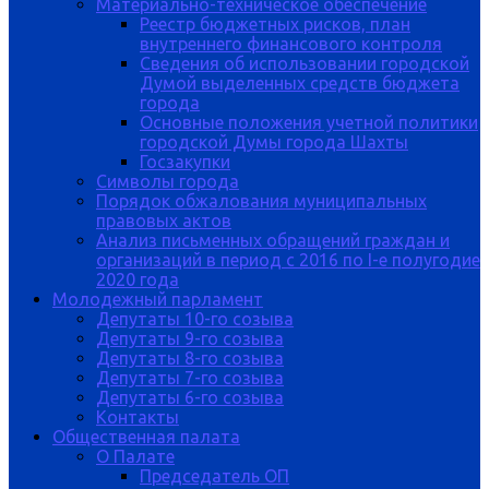
Материально-техническое обеспечение
Реестр бюджетных рисков, план
внутреннего финансового контроля
Сведения об использовании городской
Думой выделенных средств бюджета
города
Основные положения учетной политики
городской Думы города Шахты
Госзакупки
Символы города
Порядок обжалования муниципальных
правовых актов
Анализ письменных обращений граждан и
организаций в период с 2016 по I-е полугодие
2020 года
Молодежный парламент
Депутаты 10-го созыва
Депутаты 9-го созыва
Депутаты 8-го созыва
Депутаты 7-го созыва
Депутаты 6-го созыва
Контакты
Общественная палата
О Палате
Председатель ОП