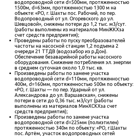
водопроводной сети d=500мм, протяженностью
1500м, d=63мм, протяженностью 1300 м на
объекте: «РО, г. Шахты пос. Рабочий, по пер.
Водопроводный от ул. Огоревского до ул.
Шевцовой», снижены потери до 1,2 тыс. м3/сут.
(работы выполнены из материалов МинЖКХза
счет средств предприятия);
Проведены работы по пуску преобразователей
частоты на насосной станции 1,2 подъема 2
очереди 21 ТТДВ (водозабор из р.Дон).
Обеспечение безаварийной работы насосного
оборудования. Снижение потребления эл. энергии
в среднем суточная около 1,0 тыс. кв.
Произведены работы по замене участка
водопроводной сети d=110мм, протяженностью
400м, d=160мм, протяженностью 500м по объекту:
«РО, г. Шахты — по пер. Ударный от ул.
Александрова до ул. Варшавская», снижены
потери в сети до 0,36 тыс. м3/сут (работы
выполнены из материалов МинХСКХза счет
средств предприятия);
Произведены работы по замене участка
водопроводной сети d=225мм (полиэтилен)
протяженностью 340м по объекту: «РО, г.Шахты
пос. Артём, участок водопроводных сетей