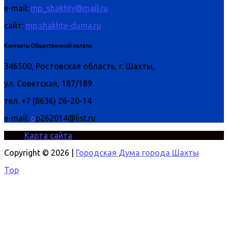
e-mail:
mp_shakhty@mail.ru
сайт:
mp.shakhty-duma.ru
Контакты Общественной палаты
346500, Ростовская область, г. Шахты,
ул. Советская, 187/189.
тел. +7 (8636) 26-20-14
e-mail:
o
p262014@list.ru
Карта сайта
Copyright © 2026 |
Городская Дума города Шахты
Top