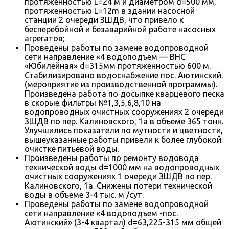
протяженностью L=24 м и диаметром d=500 мм,
протяженностью L=12m в здании насосной
станции 2 очереди ЗШДВ, что привело к
бесперебойной и безаварийной работе насосных
агрегатов;
Проведены работы по замене водопроводной
сети направление «4 водоподъем — ВНС
«Юбилейная» d=315мм протяженностью 600 м.
Стабилизировано водоснабжение пос. Аютинский.
(мероприятие из производственной программы).
Произведена работа по досыпке кварцевого песка
в скорые фильтры №1,3,5,6,8,10 на
водопроводных очистных сооружениях 2 очереди
ЗШДВ по пер. Калиновского, 1а в объеме 365 тонн.
Улучшились показатели по мутности и цветности,
вышеуказанные работы привели к более глубокой
очистке питьевой воды.
Произведены работы по ремонту водовода
технической воды d=1000 мм на водопроводных
очистных сооружениях 1 очереди ЗШДВ по пер.
Калиновского, 1а. Снижены потери технической
воды в объеме 3-4 тыс. м /сут.
Проведены работы по замене водопроводной
сети направление «4 водоподъем -пос.
Аютинский» (3-4 квартал) d=63,225-315 мм общей