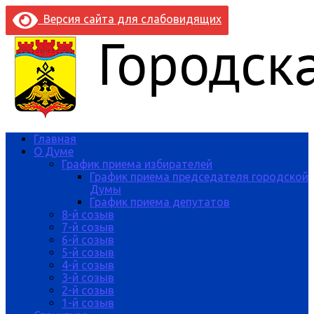
Версия сайта для слабовидящих
Главная
О Думе
График приема избирателей
График приема председателя городской
Думы
График приема депутатов
8-й созыв
7-й созыв
6-й созыв
5-й созыв
4-й созыв
3-й созыв
2-й созыв
1-й созыв