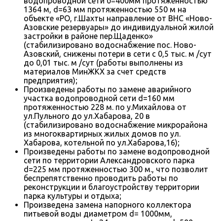
водопроводной сети б=400мм протяженностью
1364 м, d=63 мм протяженностью 550 м на
объекте «РО, г.Шахты направление от ВНС «Ново-
Азовские резервуары» до индивидуальной жилой
застройки в районе пер.Щаденко»
(стабилизировано водоснабжение пос. Ново-
Азовский, снижены потери в сети с 0,5 тыс. м /сут
до 0,01 тыс. м /сут (работы выполнены из
материалов МинЖКХ за счет средств
предприятия);
Произведены работы по замене аварийного
участка водопроводной сети d=160 мм
протяженностью 228 м. по у.Михайлова от
ул.Пульного до ул.Хабарова, 20 в
(стабилизировано водоснабжение микрорайона
из многоквартирных жилых домов по ул.
Хабарова, котельной по ул.Хабарова,16);
Произведены работы по замене водопроводной
сети по территории Александровского парка
d=225 мм протяженностью 300 м., что позволит
беспрепятственно проводить работы по
реконструкции и благоустройству территории
парка культуры и отдыха;
Произведена замена напорного коллектора
питьевой воды диаметром d= 1000мм,