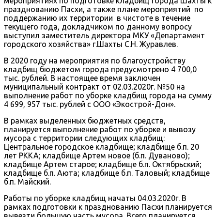
мероприятиях по подготовке кладбищ города Шахты к
празднованию Пасхи, а также плане мероприятий по
поддержанию их территории в чистоте в течение
текущего года, докладчиком по данному вопросу
выступил заместитель директора МКУ «Департамент
городского хозяйства» г.Шахты С.Н. Журавлев.
В 2020 году на мероприятия по благоустройству
кладбищ бюджетом города предусмотрено 4 700,0
тыс. рублей. В настоящее время заключен
муниципальный контракт от 02.03.2020г. №50 на
выполнение работ по уборке кладбищ города на сумму
4 699, 957 тыс. рублей с ООО «Экострой-Дон».
В рамках выделенных бюджетных средств,
планируется выполнение работ по уборке и вывозу
мусора с территории следующих кладбищ:
Центральное городское кладбище; кладбище б.п. 20
лет РККА; кладбище Артем новое (б.п. Дуваново);
кладбище Артем старое; кладбище б.п. Октябрьский;
кладбище б.п. Аюта; кладбище б.п. Таловый; кладбище
б.п. Майский.
Работы по уборке кладбищ начаты 04.03.2020г. В
рамках подготовки к празднованию Пасхи планируется
вывезти большую часть мусора. Всего планируется