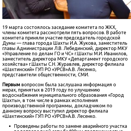
19 марта состоялось заседание комитета по ЖКХ,
члены комитета рассмотрели пять вопросов. В работе
комитета приняли участие председатель городской
Думы — глава города Шахты И.А. Жукова, заместитель
главы Администрации Л.В. Лебединский, директор МКУ
«Управление по делам ГО и ЧС» г.Шахты М.И. Иванилов,
заместитель директора МКУ «Департамент городского
хозяйства» г.Шахты С.Н. Журавлев, директор филиала
«Шахтинский» ГУП РО «УРСВ»А.В. Лесенко,
представители общественности, СМИ.
Первым
вопросом была заслушана информация о
мерах, принятых в 2019 году по улучшению
водоснабжения муниципального образования «Город
Шахты», в том числе в рамках исполнения
производственной программы, докладчиком по
данному вопросу выступил директор филиала
«Шахтинский» ГУП РО «УРСВ»А.В. Лесенко.
Проведены работы по замене аварийного участка