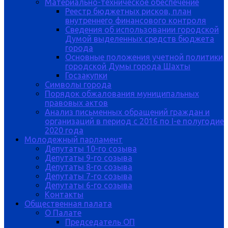
Материально-техническое обеспечение
Реестр бюджетных рисков, план
внутреннего финансового контроля
Сведения об использовании городской
Думой выделенных средств бюджета
города
Основные положения учетной политики
городской Думы города Шахты
Госзакупки
Символы города
Порядок обжалования муниципальных
правовых актов
Анализ письменных обращений граждан и
организаций в период с 2016 по I-е полугодие
2020 года
Молодежный парламент
Депутаты 10-го созыва
Депутаты 9-го созыва
Депутаты 8-го созыва
Депутаты 7-го созыва
Депутаты 6-го созыва
Контакты
Общественная палата
О Палате
Председатель ОП