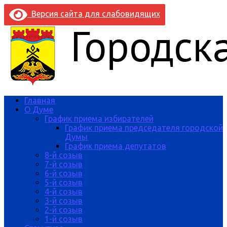
Версия сайта для слабовидящих
Главная
О Думе
График приема избирателей
График приема председателя городской
Думы
График приема депутатов
8-й созыв
7-й созыв
6-й созыв
5-й созыв
4-й созыв
3-й созыв
2-й созыв
1-й созыв