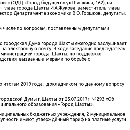
нес» (ОДЦ «Город будущего» ул.Шишкина, 162), на
 глава города Шахты И.А.Жукова, заместитель главы
ректор Департамента экономики В.О. Горшков, депутаты,
м числе по вопросам, поставленным депутатами
то городская Дума города Шахты ежегодно заслушивает
 на электронную почту. В ходе заседания председатель
Администрацией города Шахты, по поддержке
едствия вызванные мерами по борьбе с
о итогам 2019 года, докладчиком по данному вопросу
ородской Думы г. Шахты от 25.07.2017г. №293 «Об
иципального образования «Город Шахты».
униципальных бюджетных учреждения, 2 муниципальное
купности имеют утверждённый тариф на платные услуги