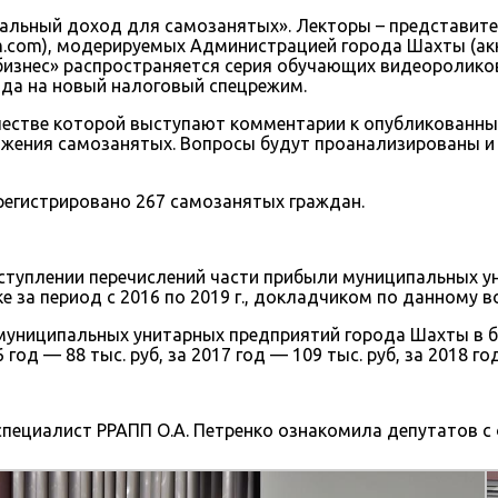
ональный доход для самозанятых». Лекторы – представит
am.com), модерируемых Администрацией города Шахты (акк
изнес» распространяется серия обучающих видеороликов,
ода на новый налоговый спецрежим.
качестве которой выступают комментарии к опубликован
ожения самозанятых. Вопросы будут проанализированы 
регистрировано 267 самозанятых граждан.
ступлении перечислений части прибыли муниципальных у
 за период с 2016 по 2019 г., докладчиком по данному в
муниципальных унитарных предприятий города Шахты в 
6 год — 88 тыс. руб, за 2017 год — 109 тыс. руб, за 2018 го
пециалист РРАПП О.А. Петренко ознакомила депутатов с 