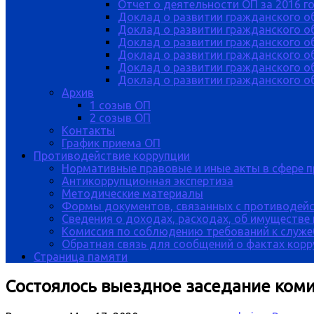
Отчет о деятельности ОП за 2016 г
Доклад о развитии гражданского о
Доклад о развитии гражданского об
Доклад о развитии гражданского о
Доклад о развитии гражданского о
Доклад о развитии гражданского о
Доклад о развитии гражданского об
Архив
1 созыв ОП
2 созыв ОП
Контакты
График приема ОП
Противодействие коррупции
Нормативные правовые и иные акты в сфере 
Антикоррупционная экспертиза
Методические материалы
Формы документов, связанных с противодейс
Сведения о доходах, расходах, об имуществе
Комиссия по соблюдению требований к служе
Обратная связь для сообщений о фактах кор
Страница памяти
Состоялось выездное заседание коми