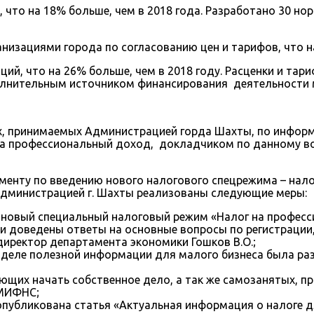
, что на 18% больше, чем в 2018 года. Разработано 30 н
низациями города по согласованию цен и тарифов, что на
ий, что на 26% больше, чем в 2018 году. Расценки и тар
ополнительным источником финансирования деятельности
, принимаемых Администрацией горда Шахты, по инфор
на профессиональный доход, докладчиком по данному во
именту по введению нового налогового спецрежима – нал
Администрацией г. Шахты реализованы следующие меры:
на новый специальный налоговый режим «Налог на професс
 доведены ответы на основные вопросы по регистрации,
директор департамента экономики Гошков В.О.;
 разделе полезной информации для малого бизнеса была р
ирующих начать собственное дело, а так же самозанятых, 
 МИФНС;
 опубликована статья «Актуальная информация о налоге 