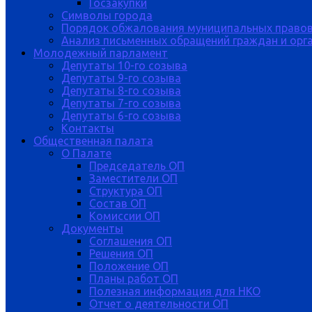
Госзакупки
Символы города
Порядок обжалования муниципальных правов
Анализ письменных обращений граждан и орган
Молодежный парламент
Депутаты 10-го созыва
Депутаты 9-го созыва
Депутаты 8-го созыва
Депутаты 7-го созыва
Депутаты 6-го созыва
Контакты
Общественная палата
О Палате
Председатель ОП
Заместители ОП
Структура ОП
Состав ОП
Комиссии ОП
Документы
Соглашения ОП
Решения ОП
Положение ОП
Планы работ ОП
Полезная информация для НКО
Отчет о деятельности ОП