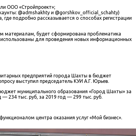
ели ООО «Стройпроект»;
аунты: @admshakhty и @gorshkov_official_schahty)
 где подробно рассказывается о способах регистрации
ным материалам, будет сформирована проблематика
и использованы для проведения новых информационных
нитарных предприятий города Шахты в бюджет
опросу выступил председатель КУИ А.Г. Юрьев.
бюджет муниципального образования «Город Шахты» за
д — 234 тыс. руб, за 2019 год — 299 тыс. руб.
функционалом центра оказания услуг «Мой бизнес».