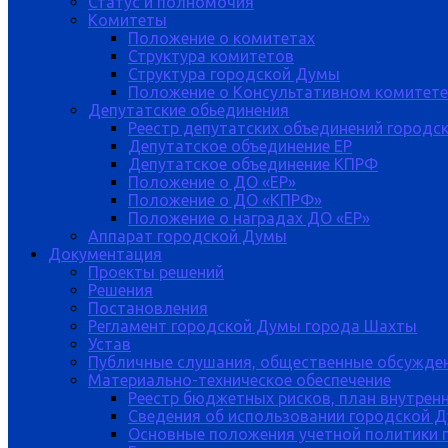
Статус и полномочия
Комитеты
Положение о комитетах
Структура комитетов
Структура городской Думы
Положение о Консультативном комитете
Депутатские обьединения
Реестр депутатских объединений городс
Депутатское объединение ЕР
Депутатское объединение КПРФ
Положение о ДО «ЕР»
Положение о ДО «КПРФ»
Положение о наградах ДО «ЕР»
Аппарат городской Думы
Документация
Проекты решений
Решения
Постановления
Регламент городской Думы города Шахты
Устав
Публичные слушания, общественные обсужде
Материально-техническое обеспечение
Реестр бюджетных рисков, план внутрен
Сведения об использовании городской 
Основные положения учетной политики 