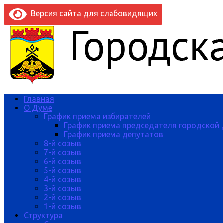
Версия сайта для слабовидящих
Главная
О Думе
График приема избирателей
График приема председателя городской
График приема депутатов
8-й созыв
7-й созыв
6-й созыв
5-й созыв
4-й созыв
3-й созыв
2-й созыв
1-й созыв
Структура