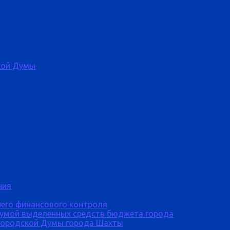
кой Думы
ния
него финансового контроля
Думой выделенных средств бюджета города
городской Думы города Шахты