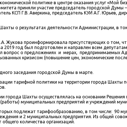
кономической политике в центре оказания услуг «Мой биз
омитета приняли участие председатель городской Думы —
ель КСП Г.В. Аверкина, председатель КУИ А.Г. Юрьев, ди
Шахты о результатах деятельности Администрации, в то
.А. Жукова проинформировала присутствующих о том, ч
за 2019 год был подготовлен и направлен всем депутатам
дал вопрос о предложениях и мерах, предпринимаемых 
ызванных кризисом (повышение цен, экономические посл
дного заседания городской Думы в марте.
ации тарифной политики на территории города Шахты п
ов.
ии города Шахты осуществлялась на основании Решения г
 (работы) муниципальных предприятий и учреждений мун
оторых подлежат тарифообразованию, в том числе: 90 м
еждения и 2 муниципальных предприятия. Из общей сово
от общего количества организаций.