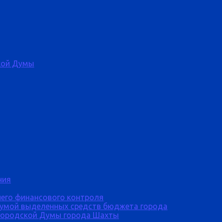
кой Думы
ния
него финансового контроля
Думой выделенных средств бюджета города
городской Думы города Шахты