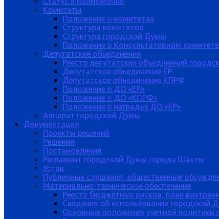
Статус и полномочия
Комитеты
Положение о комитетах
Структура комитетов
Структура городской Думы
Положение о Консультативном комитете
Депутатские обьединения
Реестр депутатских объединений городс
Депутатское объединение ЕР
Депутатское объединение КПРФ
Положение о ДО «ЕР»
Положение о ДО «КПРФ»
Положение о наградах ДО «ЕР»
Аппарат городской Думы
Документация
Проекты решений
Решения
Постановления
Регламент городской Думы города Шахты
Устав
Публичные слушания, общественные обсужде
Материально-техническое обеспечение
Реестр бюджетных рисков, план внутрен
Сведения об использовании городской 
Основные положения учетной политики 