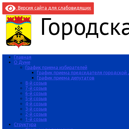
Версия сайта для слабовидящих
Главная
О Думе
График приема избирателей
График приема председателя городской
График приема депутатов
8-й созыв
7-й созыв
6-й созыв
5-й созыв
4-й созыв
3-й созыв
2-й созыв
1-й созыв
Структура