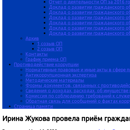
Отчет о деятельности ОП за 2016 г
Доклад о развитии гражданского о
Доклад о развитии гражданского об
Доклад о развитии гражданского о
Доклад о развитии гражданского о
Доклад о развитии гражданского о
Доклад о развитии гражданского об
Архив
1 созыв ОП
2 созыв ОП
Контакты
График приема ОП
Противодействие коррупции
Нормативные правовые и иные акты в сфере 
Антикоррупционная экспертиза
Методические материалы
Формы документов, связанных с противодейс
Сведения о доходах, расходах, об имуществе
Комиссия по соблюдению требований к служе
Обратная связь для сообщений о фактах кор
Страница памяти
Ирина Жукова провела приём гражда