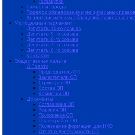
Госзакупки
Символы города
Порядок обжалования муниципальных правов
Анализ письменных обращений граждан и орган
Молодежный парламент
Депутаты 10-го созыва
Депутаты 9-го созыва
Депутаты 8-го созыва
Депутаты 7-го созыва
Депутаты 6-го созыва
Контакты
Общественная палата
О Палате
Председатель ОП
Заместители ОП
Структура ОП
Состав ОП
Комиссии ОП
Документы
Соглашения ОП
Решения ОП
Положение ОП
Планы работ ОП
Полезная информация для НКО
Отчет о деятельности ОП