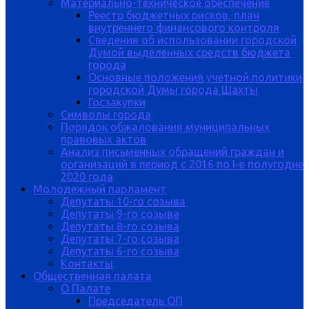
Материально-техническое обеспечение
Реестр бюджетных рисков, план
внутреннего финансового контроля
Сведения об использовании городской
Думой выделенных средств бюджета
города
Основные положения учетной политики
городской Думы города Шахты
Госзакупки
Символы города
Порядок обжалования муниципальных
правовых актов
Анализ письменных обращений граждан и
организаций в период с 2016 по I-е полугодие
2020 года
Молодежный парламент
Депутаты 10-го созыва
Депутаты 9-го созыва
Депутаты 8-го созыва
Депутаты 7-го созыва
Депутаты 6-го созыва
Контакты
Общественная палата
О Палате
Председатель ОП