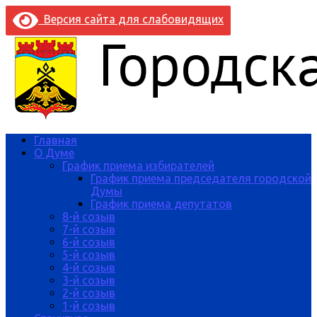
Версия сайта для слабовидящих
Главная
О Думе
График приема избирателей
График приема председателя городской
Думы
График приема депутатов
8-й созыв
7-й созыв
6-й созыв
5-й созыв
4-й созыв
3-й созыв
2-й созыв
1-й созыв