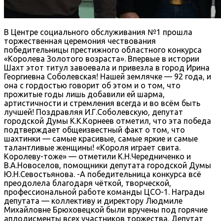
В Центре социального обслуживания №1 прошла
торжественная церемония чествования
победительницы престижного областного конкурса
«Королева Золотого возраста». Впервые в истории
Шахт этот титул завоевала и привезла в город Ирина
Георгиевна Соболевская! Нашей землячке — 92 года, и
она с гордостью говорит об этом и о том, что
прожитые годы лишь добавили ей шарма,
артистичности и стремления всегда и во всём быть
лучшей! Поздравляя И.Г.Соболевскую, депутат
городской Думы К.К.Корнеев отметил, что эта победа
подтверждает общеизвестный факт о том, что
шахтинки — самые красивые, самые яркие и самые
талантливые женщины! «Короля играет свита.
Королеву-тоже» — отметили К.Н.Чередниченко и
В.А.Новоселов, помощники депутата городской Думы
Ю.Н.Севостьянова. -А победительница конкурса всё
преодолела благодаря чёткой, творческой,
профессиональной работе команды ЦСО-1. Награды
депутата — коллективу и директору Людмиле
Михайловне Брюховецкой были вручены под горячие
аплодисменты всех участников торжества. Депутат