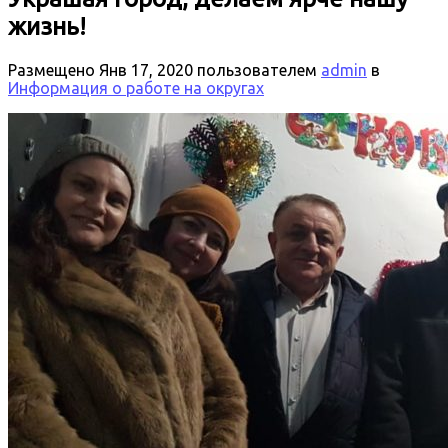
жизнь!
Размещено
Янв 17, 2020
пользователем
admin
в
Информация о работе на округах