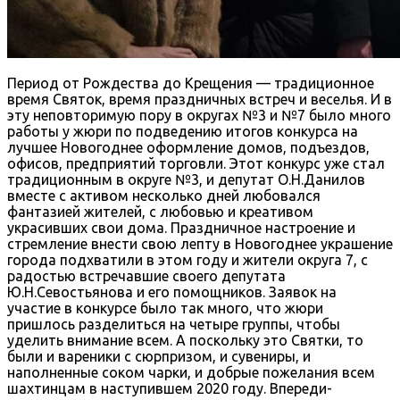
Период от Рождества до Крещения — традиционное
время Святок, время праздничных встреч и веселья. И в
эту неповторимую пору в округах №3 и №7 было много
работы у жюри по подведению итогов конкурса на
лучшее Новогоднее оформление домов, подъездов,
офисов, предприятий торговли. Этот конкурс уже стал
традиционным в округе №3, и депутат О.Н.Данилов
вместе с активом несколько дней любовался
фантазией жителей, с любовью и креативом
украсивших свои дома. Праздничное настроение и
стремление внести свою лепту в Новогоднее украшение
города подхватили в этом году и жители округа 7, с
радостью встречавшие своего депутата
Ю.Н.Севостьянова и его помощников. Заявок на
участие в конкурсе было так много, что жюри
пришлось разделиться на четыре группы, чтобы
уделить внимание всем. А поскольку это Святки, то
были и вареники с сюрпризом, и сувениры, и
наполненные соком чарки, и добрые пожелания всем
шахтинцам в наступившем 2020 году. Впереди-