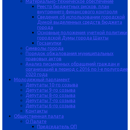
Материально-техническое обеспечение
Реестр бюджетных рисков, план
внутреннего финансового контроля
Сведения об использовании городской
Думой выделенных средств бюджета
города
Основные положения учетной политики
городской Думы города Шахты
Госзакупки
Символы города
Порядок обжалования муниципальных
правовых актов
Анализ письменных обращений граждан и
организаций в период с 2016 по I-е полугодие
2020 года
Молодежный парламент
Депутаты 10-го созыва
Депутаты 9-го созыва
Депутаты 8-го созыва
Депутаты 7-го созыва
Депутаты 6-го созыва
Контакты
Общественная палата
О Палате
Председатель ОП