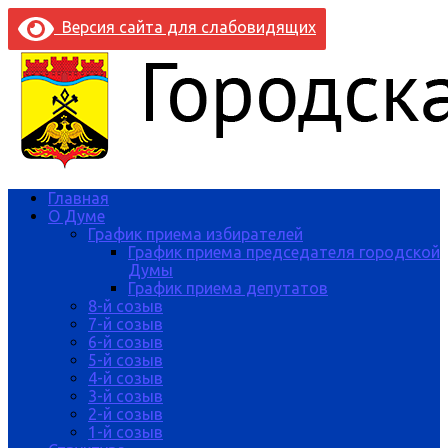
Версия сайта для слабовидящих
Главная
О Думе
График приема избирателей
График приема председателя городской
Думы
График приема депутатов
8-й созыв
7-й созыв
6-й созыв
5-й созыв
4-й созыв
3-й созыв
2-й созыв
1-й созыв