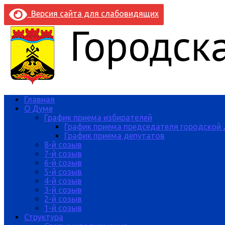
Версия сайта для слабовидящих
Главная
О Думе
График приема избирателей
График приема председателя городской
График приема депутатов
8-й созыв
7-й созыв
6-й созыв
5-й созыв
4-й созыв
3-й созыв
2-й созыв
1-й созыв
Структура