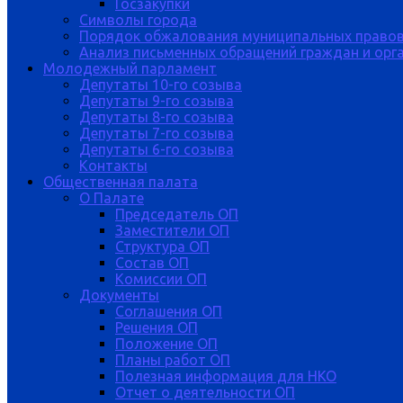
Госзакупки
Символы города
Порядок обжалования муниципальных правов
Анализ письменных обращений граждан и орган
Молодежный парламент
Депутаты 10-го созыва
Депутаты 9-го созыва
Депутаты 8-го созыва
Депутаты 7-го созыва
Депутаты 6-го созыва
Контакты
Общественная палата
О Палате
Председатель ОП
Заместители ОП
Структура ОП
Состав ОП
Комиссии ОП
Документы
Соглашения ОП
Решения ОП
Положение ОП
Планы работ ОП
Полезная информация для НКО
Отчет о деятельности ОП