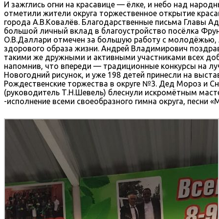
И зажглись огни на красавице — ёлке, и небо над наро
отметили жители округа торжественное открытие краса
города А.В.Ковалёв. Благодарственные письма Главы А
большой личный вклад в благоустройство посёлка Фрунз
О.В.Даллари отмечен за большую работу с молодёжью, А
здорового образа жизни. Андрей Владимирович поздра
такими же дружными и активными участниками всех доб
напомнив, что впереди — традиционные конкурсы на лу
Новогодний рисунок, и уже 198 детей принесли на выст
Рождественские торжества в округе №3. Дед Мороз и С
(руководитель Т.Н.Шевель) блеснули искромётным маст
-исполнение всеми своеобразного гимна округа, песни 