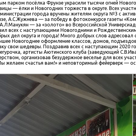
дным парком посёлка Фрунзе украсили тысячи огней Новог
вицы — ёлки и Новогодних торжеств в округе. Всех учас
дминистрации города вручены жителям округа №3 с актив
е, А.С.Жужнева — за победу в фотоконкурсе газеты «Ком
.Л.Манукян — за «золото» во Всероссийской Универсиаде
вил всех с наступающими Новогодними и Рождественским
рых дел округа и города! Много добрых слов адресовал
чшее Новогоднее оформление классов, домов, подъездов
авку свои шедевры. Поздравив всех с наступающим 2020 
негурочка, артисты Аютинского клуба (заведующий С.В.И
ерством, организовав безудержное веселье для всех уч
«Мы желаем счастья вам!» и неповторимый фейерверк — ос