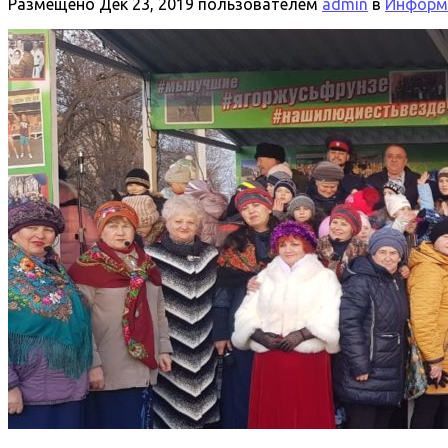
Размещено
Дек 23, 2019
пользователем
admin
в
Информа