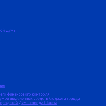
кой Думы
ния
него финансового контроля
Думой выделенных средств бюджета города
городской Думы города Шахты