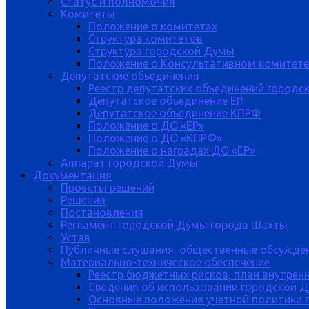
Статус и полномочия
Комитеты
Положение о комитетах
Структура комитетов
Структура городской Думы
Положение о Консультативном комитете
Депутатские обьединения
Реестр депутатских объединений городс
Депутатское объединение ЕР
Депутатское объединение КПРФ
Положение о ДО «ЕР»
Положение о ДО «КПРФ»
Положение о наградах ДО «ЕР»
Аппарат городской Думы
Документация
Проекты решений
Решения
Постановления
Регламент городской Думы города Шахты
Устав
Публичные слушания, общественные обсужде
Материально-техническое обеспечение
Реестр бюджетных рисков, план внутрен
Сведения об использовании городской 
Основные положения учетной политики 