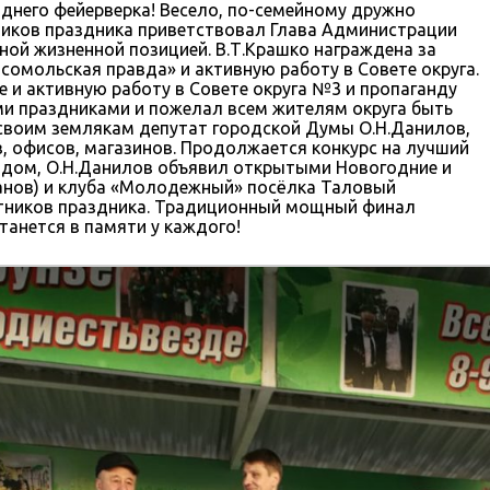
однего фейерверка! Весело, по-семейному дружно
тников праздника приветствовал Глава Администрации
ной жизненной позицией. В.Т.Крашко награждена за
сомольская правда» и активную работу в Совете округа.
 и активную работу в Совете округа №3 и пропаганду
и праздниками и пожелал всем жителям округа быть
 своим землякам депутат городской Думы О.Н.Данилов,
, офисов, магазинов. Продолжается конкурс на лучший
годом, О.Н.Данилов объявил открытыми Новогодние и
ванов) и клуба «Молодежный» посёлка Таловый
астников праздника. Традиционный мощный финал
танется в памяти у каждого!