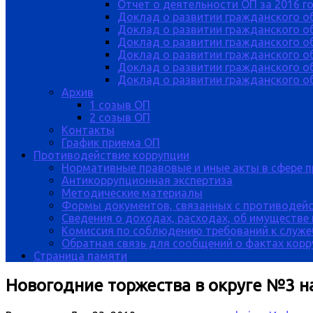
Отчет о деятельности ОП за 2016 г
Доклад о развитии гражданского о
Доклад о развитии гражданского об
Доклад о развитии гражданского о
Доклад о развитии гражданского о
Доклад о развитии гражданского о
Доклад о развитии гражданского об
Архив
1 созыв ОП
2 созыв ОП
Контакты
График приема ОП
Противодействие коррупции
Нормативные правовые и иные акты в сфере 
Антикоррупционная экспертиза
Методические материалы
Формы документов, связанных с противодейс
Сведения о доходах, расходах, об имуществе
Комиссия по соблюдению требований к служе
Обратная связь для сообщений о фактах кор
Страница памяти
Новогодние торжества в округе №3 н