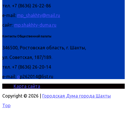
тел. +7 (8636) 26-22-86
e-mail:
mp_shakhty@mail.ru
сайт:
mp.shakhty-duma.ru
Контакты Общественной палаты
346500, Ростовская область, г. Шахты,
ул. Советская, 187/189.
тел. +7 (8636) 26-20-14
e-mail:
o
p262014@list.ru
Карта сайта
Copyright © 2026 |
Городская Дума города Шахты
Top