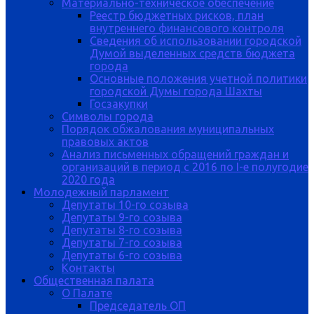
Материально-техническое обеспечение
Реестр бюджетных рисков, план
внутреннего финансового контроля
Сведения об использовании городской
Думой выделенных средств бюджета
города
Основные положения учетной политики
городской Думы города Шахты
Госзакупки
Символы города
Порядок обжалования муниципальных
правовых актов
Анализ письменных обращений граждан и
организаций в период с 2016 по I-е полугодие
2020 года
Молодежный парламент
Депутаты 10-го созыва
Депутаты 9-го созыва
Депутаты 8-го созыва
Депутаты 7-го созыва
Депутаты 6-го созыва
Контакты
Общественная палата
О Палате
Председатель ОП