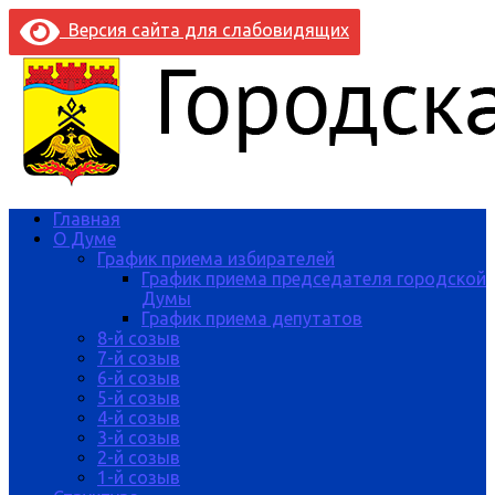
Версия сайта для слабовидящих
Главная
О Думе
График приема избирателей
График приема председателя городской
Думы
График приема депутатов
8-й созыв
7-й созыв
6-й созыв
5-й созыв
4-й созыв
3-й созыв
2-й созыв
1-й созыв