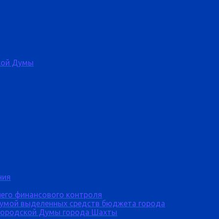
кой Думы
ния
него финансового контроля
Думой выделенных средств бюджета города
городской Думы города Шахты