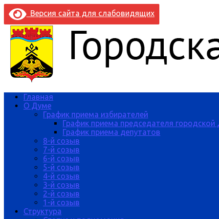
Версия сайта для слабовидящих
Главная
О Думе
График приема избирателей
График приема председателя городской
График приема депутатов
8-й созыв
7-й созыв
6-й созыв
5-й созыв
4-й созыв
3-й созыв
2-й созыв
1-й созыв
Структура