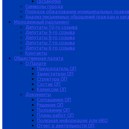
Госзакупки
Символы города
Порядок обжалования муниципальных правов
Анализ письменных обращений граждан и орган
Молодежный парламент
Депутаты 10-го созыва
Депутаты 9-го созыва
Депутаты 8-го созыва
Депутаты 7-го созыва
Депутаты 6-го созыва
Контакты
Общественная палата
О Палате
Председатель ОП
Заместители ОП
Структура ОП
Состав ОП
Комиссии ОП
Документы
Соглашения ОП
Решения ОП
Положение ОП
Планы работ ОП
Полезная информация для НКО
Отчет о деятельности ОП