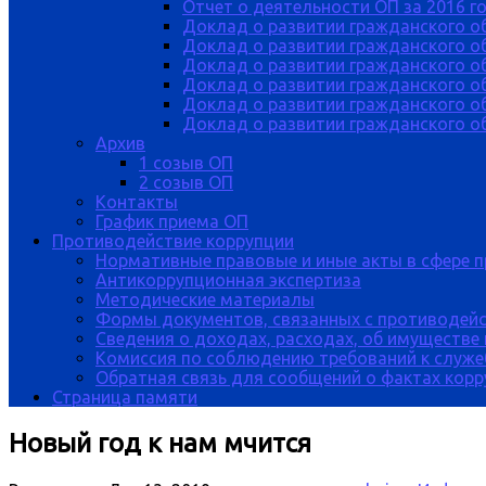
Отчет о деятельности ОП за 2016 г
Доклад о развитии гражданского о
Доклад о развитии гражданского об
Доклад о развитии гражданского о
Доклад о развитии гражданского о
Доклад о развитии гражданского о
Доклад о развитии гражданского об
Архив
1 созыв ОП
2 созыв ОП
Контакты
График приема ОП
Противодействие коррупции
Нормативные правовые и иные акты в сфере 
Антикоррупционная экспертиза
Методические материалы
Формы документов, связанных с противодейс
Сведения о доходах, расходах, об имуществе
Комиссия по соблюдению требований к служе
Обратная связь для сообщений о фактах кор
Страница памяти
Новый год к нам мчится