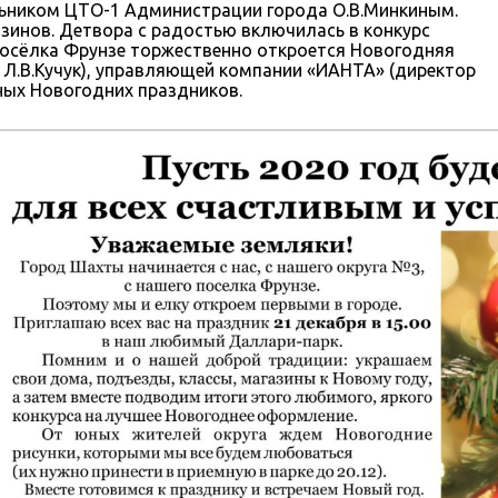
льником ЦТО-1 Администрации города О.В.Минкиным.
зинов. Детвора с радостью включилась в конкурс
 посёлка Фрунзе торжественно откроется Новогодняя
р Л.В.Кучук), управляющей компании «ИАНТА» (директор
ных Новогодних праздников.