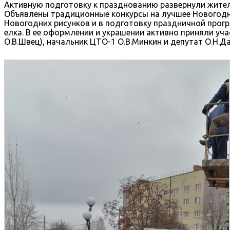
Активную подготовку к празднованию развернули жите
Объявлены традиционные конкурсы на лучшее Новогодне
Новогодних рисунков и в подготовку праздничной прог
елка. В ее оформлении и украшении активно приняли уч
О.В.Швец), начальник ЦТО-1 О.В.Минкин и депутат О.Н.