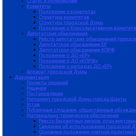
Статус и полномочия
Комитеты
Положение о комитетах
Структура комитетов
Структура городской Думы
Положение о Консультативном комитете
Депутатские обьединения
Реестр депутатских объединений городс
Депутатское объединение ЕР
Депутатское объединение КПРФ
Положение о ДО «ЕР»
Положение о ДО «КПРФ»
Положение о наградах ДО «ЕР»
Аппарат городской Думы
Документация
Проекты решений
Решения
Постановления
Регламент городской Думы города Шахты
Устав
Публичные слушания, общественные обсужде
Материально-техническое обеспечение
Реестр бюджетных рисков, план внутрен
Сведения об использовании городской 
Основные положения учетной политики 