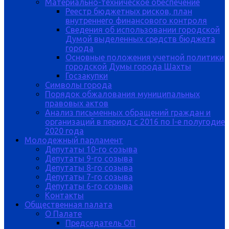
Материально-техническое обеспечение
Реестр бюджетных рисков, план
внутреннего финансового контроля
Сведения об использовании городской
Думой выделенных средств бюджета
города
Основные положения учетной политики
городской Думы города Шахты
Госзакупки
Символы города
Порядок обжалования муниципальных
правовых актов
Анализ письменных обращений граждан и
организаций в период с 2016 по I-е полугодие
2020 года
Молодежный парламент
Депутаты 10-го созыва
Депутаты 9-го созыва
Депутаты 8-го созыва
Депутаты 7-го созыва
Депутаты 6-го созыва
Контакты
Общественная палата
О Палате
Председатель ОП