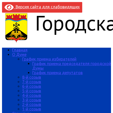
Версия сайта для слабовидящих
Главная
О Думе
График приема избирателей
График приема председателя городской
Думы
График приема депутатов
8-й созыв
7-й созыв
6-й созыв
5-й созыв
4-й созыв
3-й созыв
2-й созыв
1-й созыв