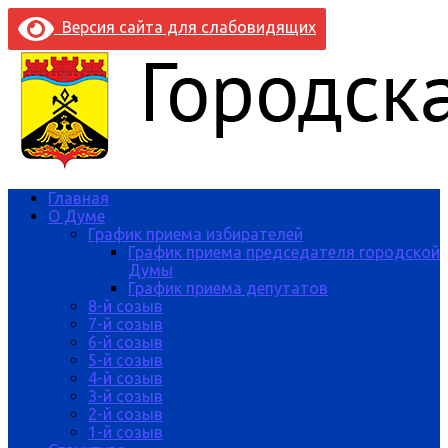
Версия сайта для слабовидящих
Главная
О Думе
График приема избирателей
График приема председателя городской
Думы
График приема депутатов
8-й созыв
7-й созыв
6-й созыв
5-й созыв
4-й созыв
3-й созыв
2-й созыв
1-й созыв