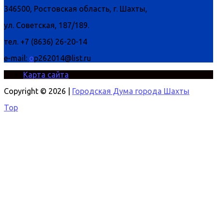
346500, Ростовская область, г. Шахты,
ул. Советская, 187/189.
тел. +7 (8636) 26-20-14
e-mail:
o
p262014@list.ru
Карта сайта
Copyright © 2026 |
Городская Дума города Шахты
Top