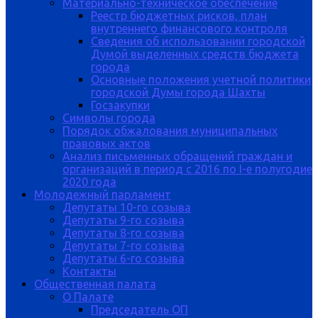
Материально-техническое обеспечение
Реестр бюджетных рисков, план
внутреннего финансового контроля
Сведения об использовании городской
Думой выделенных средств бюджета
города
Основные положения учетной политики
городской Думы города Шахты
Госзакупки
Символы города
Порядок обжалования муниципальных
правовых актов
Анализ письменных обращений граждан и
организаций в период с 2016 по I-е полугодие
2020 года
Молодежный парламент
Депутаты 10-го созыва
Депутаты 9-го созыва
Депутаты 8-го созыва
Депутаты 7-го созыва
Депутаты 6-го созыва
Контакты
Общественная палата
О Палате
Председатель ОП