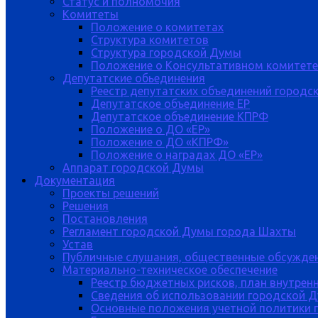
Статус и полномочия
Комитеты
Положение о комитетах
Структура комитетов
Структура городской Думы
Положение о Консультативном комитете
Депутатские обьединения
Реестр депутатских объединений городс
Депутатское объединение ЕР
Депутатское объединение КПРФ
Положение о ДО «ЕР»
Положение о ДО «КПРФ»
Положение о наградах ДО «ЕР»
Аппарат городской Думы
Документация
Проекты решений
Решения
Постановления
Регламент городской Думы города Шахты
Устав
Публичные слушания, общественные обсужде
Материально-техническое обеспечение
Реестр бюджетных рисков, план внутрен
Сведения об использовании городской 
Основные положения учетной политики 