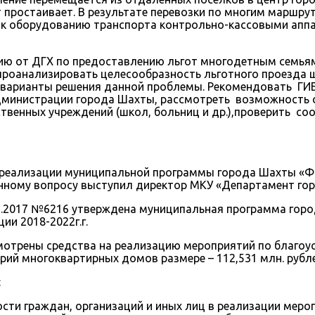
т простаивает. В результате перевозки по многим маршр
 к оборудованию транспорта контрольно-кассовыми аппар
ю от ДГХ по предоставлению льгот многодетным семьям
проанализировать целесообразность льготного проезда 
 варианты решения данной проблемы. Рекомендовать ГИ
инистрации города Шахты, рассмотреть возможность ор
ственных учреждений (школ, больниц и др.),проверить с
реализации муниципальной программы города Шахты «Ф
нному вопросу выступил директор МКУ «Департамент горо
1.2017 №6216 утверждена муниципальная программа гор
ии 2018-2022г.г.
мотрены средства на реализацию мероприятий по благоу
ий многоквартирных домов размере – 112,531 млн. рубле
:
ти граждан, организаций и иных лиц в реализации мероп