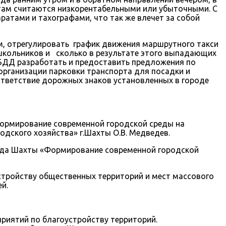
утам считаются низкорентабельными или убыточными. С
атами и тахографами, что так же влечет за собой
, отрегулировать график движения маршрутного такси
школьников и сколько в результате этого выпадающих
БДД разработать и предоставить предложения по
ганизации парковки транспорта для посадки и
оответствие дорожных знаков установленных в городе
ормирование современной городской среды на
дского хозяйства» г.Шахты О.В. Медведев.
ода Шахты «Формирование современной городской
стройству общественных территорий и мест массового
й.
риятий по благоустройству территорий.