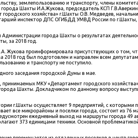
льству, землепользованию и транспорту, члены комитет
 города Шахты И.А.Жукова, председатель КСП Г.В.Аверки
т городского хозяйства» г.Шахты О.В. Медведев, началь
арший инспектор ДПС ОГИБДД УМВД России по г.Шахты, с
 Администрации города Шахты о результатах деятельнос
, за 2018 год.
.А. Жукова проинформировала присутствующих о том, ч
за 2018 год был подготовлен и направлен всем депутатам
льзованию и транспорту не поступило.
дного заседания городской Думы в мае.
 принимаемых МКУ «Департамент городского хозяйства» 
 города Шахты. Докладчиком по данному вопросу выступ
тории г.Шахты осуществляет 9 предприятий, с которыми п
ывает все микрорайоны и поселки города, состоит из 76
едусмотрен ежедневный выход на маршруты города 49 авт
олагают 373 единицами техники. Основной проблематико
ление перемещается из отдаленных поселков в центр гор