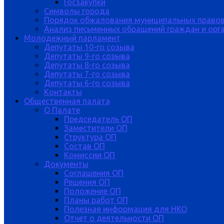
Госзакупки
Символы города
Порядок обжалования муниципальных правов
Анализ письменных обращений граждан и орган
Молодежный парламент
Депутаты 10-го созыва
Депутаты 9-го созыва
Депутаты 8-го созыва
Депутаты 7-го созыва
Депутаты 6-го созыва
Контакты
Общественная палата
О Палате
Председатель ОП
Заместители ОП
Структура ОП
Состав ОП
Комиссии ОП
Документы
Соглашения ОП
Решения ОП
Положение ОП
Планы работ ОП
Полезная информация для НКО
Отчет о деятельности ОП