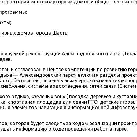
х территорий многоквартирных домов и общественных те
программы:
ахты;
ртирных домов города Шахты
нируемой реконструкции Александровского парка. Докл
едев.
ан и согласован в Центре компетенции по развитию гор
тдыха — Александровский парк», включая разделы проект
ого обеспечения, перечень инженерно-технических мероп
снабжения, системы водоотведения, сетей связи (Систем
о отдыха, «зеленых зон» ( посадка деревьев и кустарни
дка, спортивная площадка для сдачи ГТО, детские игров
БО и элементов навигации и информационной инфраструк
в, которая будет следить за ходом реализации проекта 
лушать информацию о ходе проведения работ в парке.