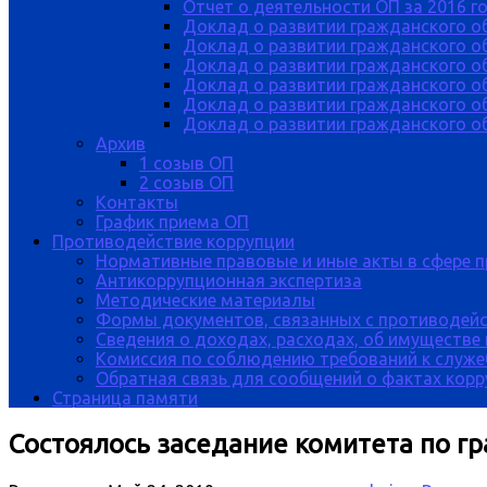
Отчет о деятельности ОП за 2016 г
Доклад о развитии гражданского о
Доклад о развитии гражданского об
Доклад о развитии гражданского о
Доклад о развитии гражданского о
Доклад о развитии гражданского о
Доклад о развитии гражданского об
Архив
1 созыв ОП
2 созыв ОП
Контакты
График приема ОП
Противодействие коррупции
Нормативные правовые и иные акты в сфере 
Антикоррупционная экспертиза
Методические материалы
Формы документов, связанных с противодейс
Сведения о доходах, расходах, об имуществе
Комиссия по соблюдению требований к служе
Обратная связь для сообщений о фактах кор
Страница памяти
Состоялось заседание комитета по гр