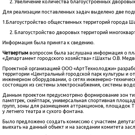
Увеличение количества благоустроенных дворовы
Для реализации поставленных задач выделено две под
1.Благоустройство общественных территорий города Ш
Благоустройство дворовых территорий многоква
Информация была принята к сведению.
Четвертым
вопросом была заслушана информация о пла
«Департамент городского хозяйства» г.Шахты О.В. Медв
Проектной организацией ООО «АртТехнолоджи» разработ
территории «Центральный городской парк культуры и о
инженерном оборудовании, о сетях инженерно-техническ
состоящих из системы электроснабжения, системы водо
Данным проектом предусмотрено формирование зон тихог
памптрек, скейтпарк, универсальная спортивная площа
групп, зоны для размещения аттракционов, площадок Т
у летнего театра и сухого фонтана.
Было предложено создать комиссию с участием депутато
выехать на данный объект и на заседании комитета зас