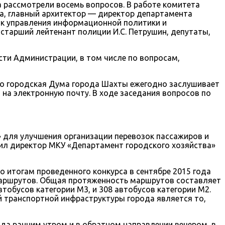
а рассмотрели восемь вопросов. В работе комитета
на, главный архитектор — директор департамента
ник управления информационной политики и
тарший лейтенант полиции И.С. Петрушин, депутаты,
ти Администрации, в том числе по вопросам,
то городская Дума города Шахты ежегодно заслушивает
 на электронную почту. В ходе заседания вопросов по
для улучшения организации перевозок пассажиров и
ил директор МКУ «Департамент городского хозяйства»
о итогам проведенного конкурса в сентябре 2015 года
 маршрутов. Общая протяженность маршрутов составляет
обусов категории М3, и 308 автобусов категории М2.
й транспортной инфраструктуры города является то,
ода ранним утром и в обратном направлении вечером, в