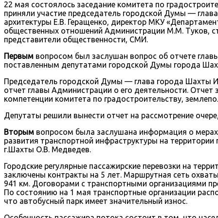
22 мая состоялось заседание комитета по градостроите
приняли участие председатель городской Думы — глава
архитектуры Е.В. Геращенко, директор МКУ «Департамен
общественных отношений Администрации М.М. Туков, ст
представители общественности, СМИ.
Первым
вопросом был заслушан вопрос об отчете главы
поставленным депутатами городской Думы города Шахты
Председатель городской Думы — глава города Шахты И
отчет главы Администрации о его деятельности. Отчет 
компетенции комитета по градостроительству, землепо
Депутаты решили вынести отчет на рассмотрение очере
Вторым
вопросом была заслушана информация о мерах,
развития транспортной инфраструктуры на территории
г.Шахты О.В. Медведев.
Городские регулярные пассажирские перевозки на терри
заключены контракты на 5 лет. Маршрутная сеть охват
941 км. Договорами с транспортными организациями пр
По состоянию на 1 мая транспортные организации расп
что автобусный парк имеет значительный износ.
Особенность пассажира потока состоит в том, что насе