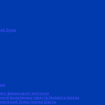
кой Думы
ния
него финансового контроля
Думой выделенных средств бюджета города
городской Думы города Шахты