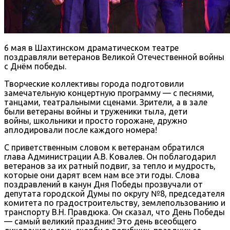
6 мая в Шахтинск
ом
драматическ
ом
театр
е
поздравляли ветеранов Великой Отечественной войны
с Днём победы.
Творческие коллективы города подготовили
замечательную концертную программу
— с песнями,
танцами, театральными сценами
. Зрители, а в зале
были
ветеран
ы
войны и труженик
и
тыла,
дети
войны,
школьник
и
и просто горожане, дружно
аплодировали после каждого номера!
С приветственным словом к
ветеранам
обратился
глава Администрации А.В. Ковалев
. Он поблагодарил
ветеранов за их ратный подвиг, за тепло и мудрость,
которые они дарят всем нам все эти годы
.
Слова
поздравлений в канун Дня Победы прозвучали от
депутата городской Думы по округу №8, председателя
комитета по градостроительству, землепользованию и
транспорту В.Н. Правдюка.
Он сказал, что День Победы
— самый великий праздник! Это день всеобщего