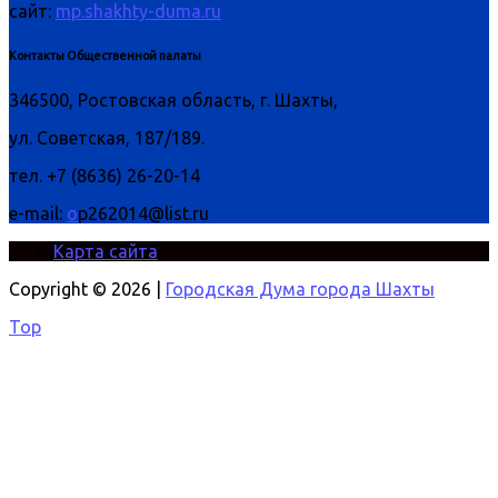
сайт:
mp.shakhty-duma.ru
Контакты Общественной палаты
346500, Ростовская область, г. Шахты,
ул. Советская, 187/189.
тел. +7 (8636) 26-20-14
e-mail:
o
p262014@list.ru
Карта сайта
Copyright © 2026 |
Городская Дума города Шахты
Top