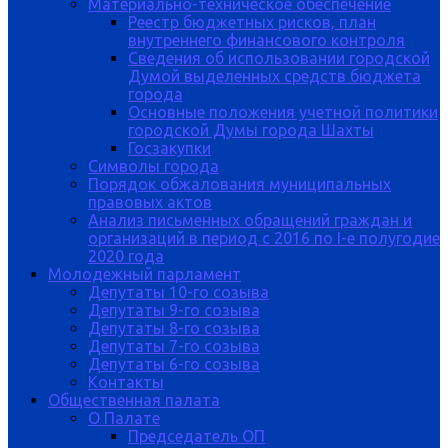
Материально-техническое обеспечение
Реестр бюджетных рисков, план
внутреннего финансового контроля
Сведения об использовании городской
Думой выделенных средств бюджета
города
Основные положения учетной политики
городской Думы города Шахты
Госзакупки
Символы города
Порядок обжалования муниципальных
правовых актов
Анализ письменных обращений граждан и
организаций в период с 2016 по I-е полугодие
2020 года
Молодежный парламент
Депутаты 10-го созыва
Депутаты 9-го созыва
Депутаты 8-го созыва
Депутаты 7-го созыва
Депутаты 6-го созыва
Контакты
Общественная палата
О Палате
Председатель ОП