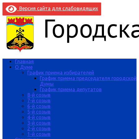
Версия сайта для слабовидящих
Главная
О Думе
График приема избирателей
График приема председателя городской
Думы
График приема депутатов
8-й созыв
7-й созыв
6-й созыв
5-й созыв
4-й созыв
3-й созыв
2-й созыв
1-й созыв