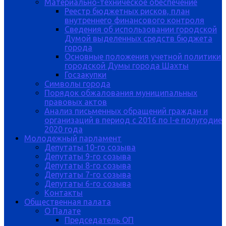
Материально-техническое обеспечение
Реестр бюджетных рисков, план
внутреннего финансового контроля
Сведения об использовании городской
Думой выделенных средств бюджета
города
Основные положения учетной политики
городской Думы города Шахты
Госзакупки
Символы города
Порядок обжалования муниципальных
правовых актов
Анализ письменных обращений граждан и
организаций в период с 2016 по I-е полугодие
2020 года
Молодежный парламент
Депутаты 10-го созыва
Депутаты 9-го созыва
Депутаты 8-го созыва
Депутаты 7-го созыва
Депутаты 6-го созыва
Контакты
Общественная палата
О Палате
Председатель ОП