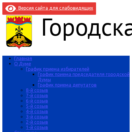
Версия сайта для слабовидящих
Главная
О Думе
График приема избирателей
График приема председателя городской
Думы
График приема депутатов
8-й созыв
7-й созыв
6-й созыв
5-й созыв
4-й созыв
3-й созыв
2-й созыв
1-й созыв