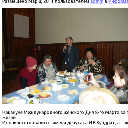
Размещено
Мар 8, 2011
пользователем
admin
в
Информац
Накануне Международного женского Дня 8-го Марта за 
жизни.
Их приветствовали от имени депутата И.В.Кундрат, а т