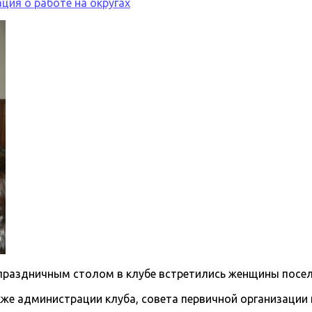
ия о работе на округах
праздничным столом в клубе встретились женщины посел
акже администрации клуба, совета первичной организации