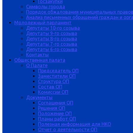
Госзакупки
Символы города
Порядок обжалования муниципальных правов
Анализ письменных обращений граждан и орган
Молодежный парламент
Депутаты 10-го созыва
Депутаты 9-го созыва
Депутаты 8-го созыва
Депутаты 7-го созыва
Депутаты 6-го созыва
Контакты
Общественная палата
О Палате
Председатель ОП
Заместители ОП
Структура ОП
Состав ОП
Комиссии ОП
Документы
Соглашения ОП
Решения ОП
Положение ОП
Планы работ ОП
Полезная информация для НКО
Отчет о деятельности ОП