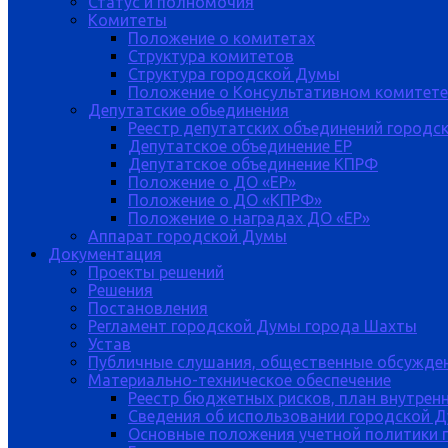
Статус и полномочия
Комитеты
Положение о комитетах
Структура комитетов
Структура городской Думы
Положение о Консультативном комитете
Депутатские обьединения
Реестр депутатских объединений городс
Депутатское объединение ЕР
Депутатское объединение КПРФ
Положение о ДО «ЕР»
Положение о ДО «КПРФ»
Положение о наградах ДО «ЕР»
Аппарат городской Думы
Документация
Проекты решений
Решения
Постановления
Регламент городской Думы города Шахты
Устав
Публичные слушания, общественные обсужде
Материально-техническое обеспечение
Реестр бюджетных рисков, план внутрен
Сведения об использовании городской 
Основные положения учетной политики 