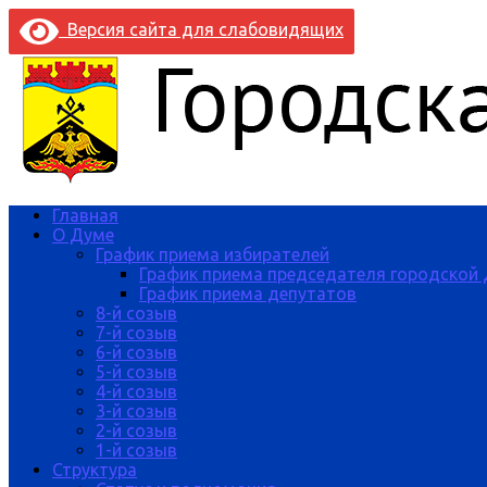
Версия сайта для слабовидящих
Главная
О Думе
График приема избирателей
График приема председателя городской
График приема депутатов
8-й созыв
7-й созыв
6-й созыв
5-й созыв
4-й созыв
3-й созыв
2-й созыв
1-й созыв
Структура