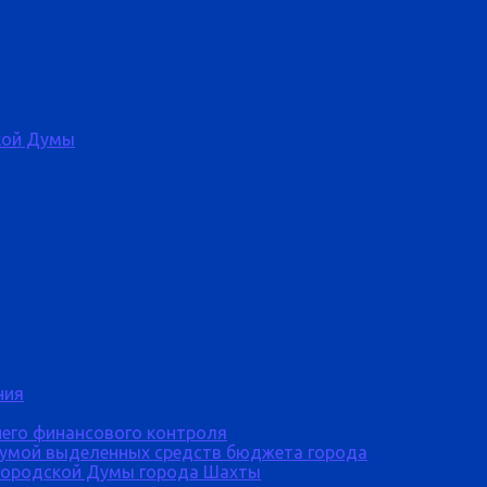
кой Думы
ния
него финансового контроля
Думой выделенных средств бюджета города
городской Думы города Шахты