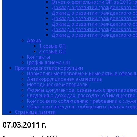
Отчет о деятельности ОП за 2016 г
Доклад о развитии гражданского о
Доклад о развитии гражданского об
Доклад о развитии гражданского о
Доклад о развитии гражданского о
Доклад о развитии гражданского о
Доклад о развитии гражданского об
Архив
1 созыв ОП
2 созыв ОП
Контакты
График приема ОП
Противодействие коррупции
Нормативные правовые и иные акты в сфере 
Антикоррупционная экспертиза
Методические материалы
Формы документов, связанных с противодейс
Сведения о доходах, расходах, об имуществе
Комиссия по соблюдению требований к служе
Обратная связь для сообщений о фактах кор
Страница памяти
07.03.2011 г.