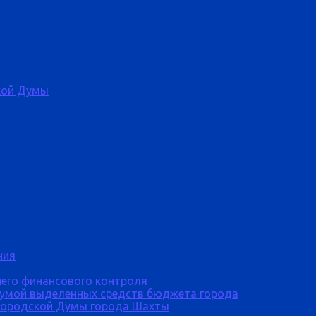
кой Думы
ния
него финансового контроля
Думой выделенных средств бюджета города
городской Думы города Шахты