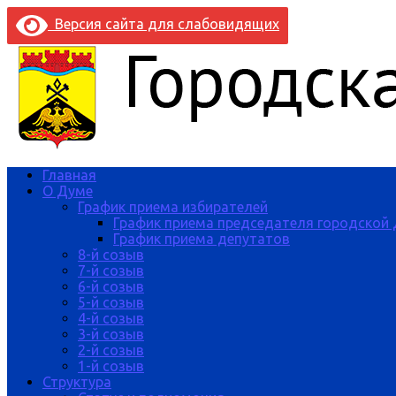
Версия сайта для слабовидящих
Главная
О Думе
График приема избирателей
График приема председателя городской
График приема депутатов
8-й созыв
7-й созыв
6-й созыв
5-й созыв
4-й созыв
3-й созыв
2-й созыв
1-й созыв
Структура