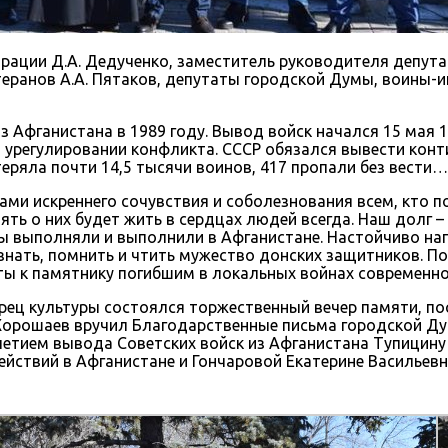
рации Д.А. Дедученко, заместитель руководителя депута
теранов А.А. Пятаков, депутаты городской Думы, воины-
з Афганистана в 1989 году. Вывод войск начался 15 мая 
 урегулировании конфликта. СССР обязался вывести конт
теряла почти 14,5 тысячи воинов, 417 пропали без вести…
ми искреннего сочувствия и соболезнования всем, кто п
мять о них будет жить в сердцах людей всегда. Наш долг
ы выполняли и выполнили в Афганистане. Настойчиво на
нать, помнить и чтить мужество донских защитников. По
ты к памятнику погибшим в локальных войнах современно
рец культуры состоялся торжественный вечер памяти, по
 Хорошаев вручил Благодарственные письма городской Д
летием вывода Советских войск из Афганистана Тупицин
йствий в Афганистане и Гончаровой Екатерине Васильевн