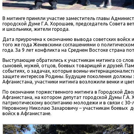
В митинге приняли участие заместитель главы Админист
городской Думе Г.А. Хорошаев, председатель Совета ве
и школьники, жители города.
Дата приурочена к окончанию вывода советских войск и
того же года Женевскими соглашениями о политическом
года. За 9 лет конфликта на Среднем Востоке страна по
Выступающие обратились к участникам митинга со слова
сыновей, мужей, отцов, боевых товарищей и друзей. Па
событиях, о задачах, которые воины-интернационалист
защите интересов Родины. Будущие поколения должны з
Афганистана, участники митинга возложили венки и цве
По окончании торжественного митинга в Городской Дво
Афганистана, на котором депутат городской Думы Г.А.
патриотическому воспитанию молодежи и в связи с 30-
Неровному Николаю Захаровичу – участникам боевых де
войск в Афганистане.