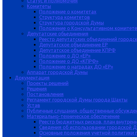
Статус и полномочия
Комитеты
Положение о комитетах
Структура комитетов
Структура городской Думы
Положение о Консультативном комитете
Депутатские обьединения
Реестр депутатских объединений городс
Депутатское объединение ЕР
Депутатское объединение КПРФ
Положение о ДО «ЕР»
Положение о ДО «КПРФ»
Положение о наградах ДО «ЕР»
Аппарат городской Думы
Документация
Проекты решений
Решения
Постановления
Регламент городской Думы города Шахты
Устав
Публичные слушания, общественные обсужде
Материально-техническое обеспечение
Реестр бюджетных рисков, план внутрен
Сведения об использовании городской 
Основные положения учетной политики 