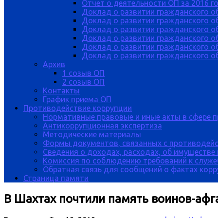
Отчет о деятельности ОП за 2016 г
Доклад о развитии гражданского о
Доклад о развитии гражданского об
Доклад о развитии гражданского о
Доклад о развитии гражданского о
Доклад о развитии гражданского о
Доклад о развитии гражданского об
Архив
1 созыв ОП
2 созыв ОП
Контакты
График приема ОП
Противодействие коррупции
Нормативные правовые и иные акты в сфере 
Антикоррупционная экспертиза
Методические материалы
Формы документов, связанных с противодейс
Сведения о доходах, расходах, об имуществе
Комиссия по соблюдению требований к служе
Обратная связь для сообщений о фактах кор
Страница памяти
В Шахтах почтили память воинов-афг