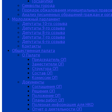
Госзакупки
Символы города
Порядок обжалования муниципальных правов
Анализ письменных обращений граждан и орган
Молодежный парламент
Депутаты 10-го созыва
Депутаты 9-го созыва
Депутаты 8-го созыва
Депутаты 7-го созыва
Депутаты 6-го созыва
Контакты
Общественная палата
О Палате
Председатель ОП
Заместители ОП
Структура ОП
Состав ОП
Комиссии ОП
Документы
Соглашения ОП
Решения ОП
Положение ОП
Планы работ ОП
Полезная информация для НКО
Отчет о деятельности ОП