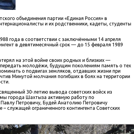
тского объединения партии «Единая Россия» в
интернационалисты и их родственники, кадеты, студенты
1988 года в соответствии с заключёнными 14 апреля
ингент в девятимесячный срок — до 15 февраля 1989
отерял на этой войне своих родных и близких —
 – передать молодёжи, будущим поколениям память о тех
поминать о подвигах земляков, отдавших жизни при
чтив Минутой молчания погибших в боях на территории
сти.
священный 30-летию вывода советских войск из
умы города Шахтыза активную работу по
у Павлу Петровичу, Будей Анатолию Петровичу
е – служащей ограниченного контингента Советских