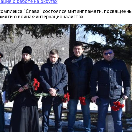
ция о работе на округах
комплекса "Слава" состоялся митинг памяти, посвященны
памяти о воинах-интернационалистах.