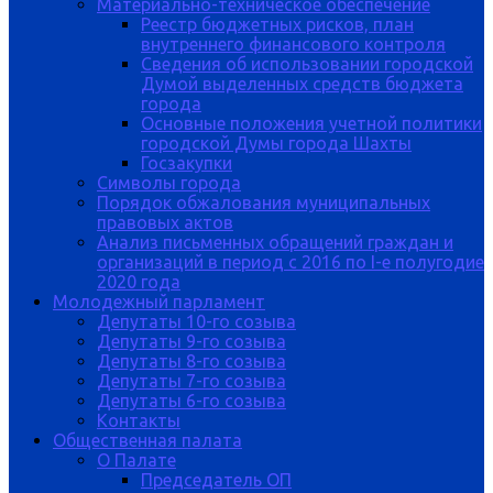
Материально-техническое обеспечение
Реестр бюджетных рисков, план
внутреннего финансового контроля
Сведения об использовании городской
Думой выделенных средств бюджета
города
Основные положения учетной политики
городской Думы города Шахты
Госзакупки
Символы города
Порядок обжалования муниципальных
правовых актов
Анализ письменных обращений граждан и
организаций в период с 2016 по I-е полугодие
2020 года
Молодежный парламент
Депутаты 10-го созыва
Депутаты 9-го созыва
Депутаты 8-го созыва
Депутаты 7-го созыва
Депутаты 6-го созыва
Контакты
Общественная палата
О Палате
Председатель ОП