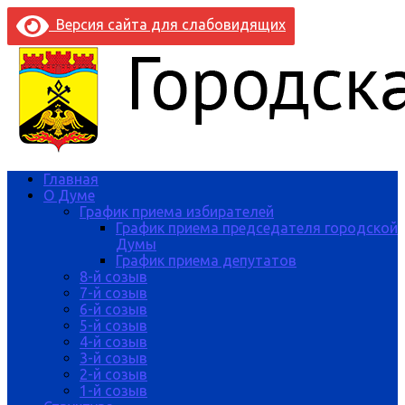
Версия сайта для слабовидящих
Главная
О Думе
График приема избирателей
График приема председателя городской
Думы
График приема депутатов
8-й созыв
7-й созыв
6-й созыв
5-й созыв
4-й созыв
3-й созыв
2-й созыв
1-й созыв