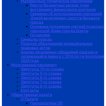
Материально-техническое обеспечение
Реестр бюджетных рисков, план
внутреннего финансового контроля
Сведения об использовании городской
Думой выделенных средств бюджета
города
Основные положения учетной политики
городской Думы города Шахты
Госзакупки
Символы города
Порядок обжалования муниципальных
правовых актов
Анализ письменных обращений граждан и
организаций в период с 2016 по I-е полугодие
2020 года
Молодежный парламент
Депутаты 10-го созыва
Депутаты 9-го созыва
Депутаты 8-го созыва
Депутаты 7-го созыва
Депутаты 6-го созыва
Контакты
Общественная палата
О Палате
Председатель ОП