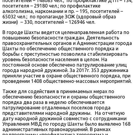
посетителей – 148085 чел.; по профилактике ДТП – 134,
посетителя – 29180 чел.; по профилактике
алкоголизма, наркомании и пр. – 195, посетителей –
65032 чел.; по пропаганде ЗОЖ (здоровый образ
жизни) – 330, посетителей – 126946 чел.
В городе Шахты ведется целенаправленная работа по
повышению безопасности граждан. Деятельность
правоохранительных органов и Администрации города
Шахты по обеспечению общественного порядка и
борьбы с преступностью позволила стабилизировать
уровень безопасности населения в целом. На
постоянной основе обеспечено патрулирование улиц
города народной дружиной. За 2017г. 353 дружинника
приняли участие в охране общественного порядка, при
проведении 1408 общественно-массовых мероприятий.
Также для содействия в принимаемых мерах по
обеспечению безопасности и охраны общественного
порядка два раза в неделю обеспечивается
патрулирование отдаленных поселков города
представителями народной дружины. На отчетную
дату народной дружиной совместно с сотрудниками
Управления МВД по городу Шахты было выявлено 168
административных правонарушений. В рамках
подпрограммы «профилактика терроризма и