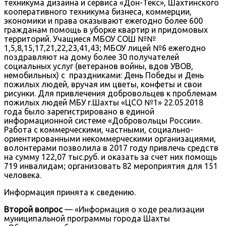
техникума дизайна и сервиса «Дон-Текс», Шахтинского
кооперативного техникума бизнеса, коммерции,
экономики и права оказывают ежегодно более 600
гражданам помощь в уборке квартир и придомовых
территорий. Учащиеся МБОУ СОШ №№
1,5,8,15,17,21,22,23,41,43; МБОУ лицей №6 ежегодно
поздравляют на дому более 30 получателей
социальных услуг (ветеранов войны, вдов УВОВ,
немобильных) с праздниками: День Победы и День
пожилых людей, вручая им цветы, конфеты и свои
рисунки. Для привлечения добровольцев к проблемам
пожилых людей МБУ г.Шахты «ЦСО №1» 22.05.2018
года было зарегистрировано в единой
информационной системе «Добровольцы России».
Работа с коммерческими, частными, социально-
ориентированными некоммерческими организациями,
волонтерами позволила в 2017 году привлечь средств
на сумму 122,07 тыс.руб. и оказать за счет них помощь
719 инвалидам; организовать 82 мероприятия для 151
человека.
Информация принята к сведению.
Второй вопрос
— «Информация о ходе реализации
муниципальной программы города Шахты