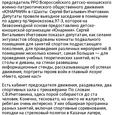
председатель РРО Всероссийского детско-юношеского
военно-патриотического общественного движения
«ЮНАРМИЯ» в г.Шахты Сергей Витальевич Ичетовкин.
Депутаты провели выездное заседание в помещении
по адресу пр.Чернокозова,97-З, которое на
безвозмездной основе предоставлено детско-
юношеской организации «Юнармия». Сергей
Витальевич Ичетовкин показал депутатам, как силами
энтузиастов оборудованы комнаты подвального
помещения для занятий спортом подрастающего
поколения, для проведения различных мероприятий. В
помещении несколько комнат, самая большая — для
проведения учебных теоретических занятий, есть
столы и диваны, на стенах развешаны
информационные стенды, рассказывающие об успехах
движения, портреты героев войн и главный лозунг
«Никто, кроме нас!»
Есть кабинет председателя движения, раздевалки, два
спортивных зала с тренажёрами. По словам
С.В.Ичетовкина, здесь порой собираются до ста
человек. Конечно, тесновато, но никто не жалуется,
ребятам очень интересно. У них обширная программа
разных занятий, включая спортивные соревнования,
поездки на стрелковый полигон в Казачьи лагери,