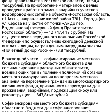
фонд Правительства Ростовской области) -6064,4
тыс.рублей. На приобретение материалов с целью
проведения работ по замене аварийных участков
водопроводных сетей на объекте «Ростовская область,
г. Шахты, направление жилой район ТЭЦ – Город» (по
ул. Серова на участке от точки «А» до пер.
Водопьянова) (резервный фонд Правительства
Ростовской области) — 12 747,4 тыс.рублей. На
осуществление переданного полномочия Российской
Федерации по осуществлению ежегодной денежной
выплаты лицам, награжденным нагрудным знаком
«Почетный донор России» -73,8 тыс.рублей.
В расходной части — софинансирование местного
бюджета субсидиям областного бюджета для
софинансирования расходных обязательств,
возникающих при выполнении полномочий органов
местного самоуправления по вопросам местного
значения на переселение граждан из многоквартирного
жилищного фонда, признанного непригодным для
проживания, аварийным, подлежащим сносу или
реконструкции — 843,8тыс.рублей.
Софинансирование местного бюджета субсидиям
областного бюджета для софинансирования