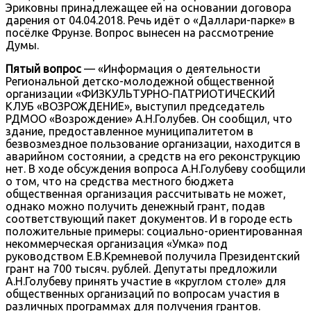
Эриковны принадлежащее ей на основании договора
дарения от 04.04.2018. Речь идёт о «Даллари-парке» в
посёлке Фрунзе. Вопрос вынесен на рассмотрение
Думы.
Пятый вопрос
— «Информация о деятельности
Региональной детско-молодежной общественной
организации «ФИЗКУЛЬТУРНО-ПАТРИОТИЧЕСКИЙ
КЛУБ «ВОЗРОЖДЕНИЕ», выступил председатель
РДМОО «Возрождение» А.Н.Голубев. Он сообщил, что
здание, предоставленное муниципалитетом в
безвозмездное пользование организации, находится в
аварийном состоянии, а средств на его реконструкцию
нет. В ходе обсуждения вопроса А.Н.Голубеву сообщили
о том, что на средства местного бюджета
общественная организация рассчитывать не может,
однако можно получить денежный грант, подав
соответствующий пакет документов. И в городе есть
положительные примеры: социально-ориентированная
некоммерческая организация «Умка» под
руководством Е.В.Кремневой получила Президентский
грант на 700 тысяч. рублей. Депутаты предложили
А.Н.Голубеву принять участие в «круглом столе» для
общественных организаций по вопросам участия в
различных программах для получения грантов.