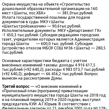
Охрана имущества на объекте «Строительство
дошкольной образовательной организации на 160
мест г.Шахты, пос.ХБК» — 381,0тыс.рублей.
Уплата государственной пошлины для подачи
документов в суды. МКУ г.Шахты
«Шахтыстройзаказчик» — 90,6тыс.рублей.
Исполнительные документы МКУ «Департамент ГХ»
-1 450,3 тыс.рублей. Субсидии редакциям городских
газет, учредителем которых является Администрация
города Шахты — 600,0 тыс. рублей. Субсидии
(устройство откосов МБОУ СОШ №36 г.Шахты) — 280,5
тыс.рублей.
Основные характеристики бюджета с учётом
внесённых изменений таковы: доходы 4 916 617,5
тыс.рублей (+92 640,2); расходы 4 983 073,7 тыс.рублей
(+92 640,2); дефицит — 66 456,2 тыс.рублей. Вопрос
вынесен на рассмотрение Думы.
Третий вопрос
— «О внесении изменений в
«Прогнозный план (программу) приватизации
муниципального имущества города Шахты на 2018 год
и на плановый период 2019 и 2020 годов», выступил
председатель КУИ А.Г.Юрьев. В соответствии с
Федеральным законом от 21 декабря 2001 года № 178-