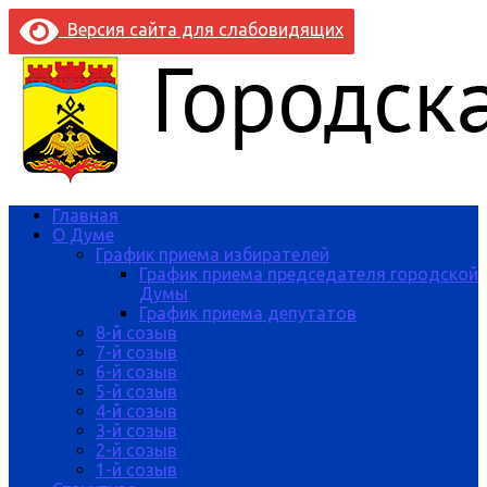
Версия сайта для слабовидящих
Главная
О Думе
График приема избирателей
График приема председателя городской
Думы
График приема депутатов
8-й созыв
7-й созыв
6-й созыв
5-й созыв
4-й созыв
3-й созыв
2-й созыв
1-й созыв