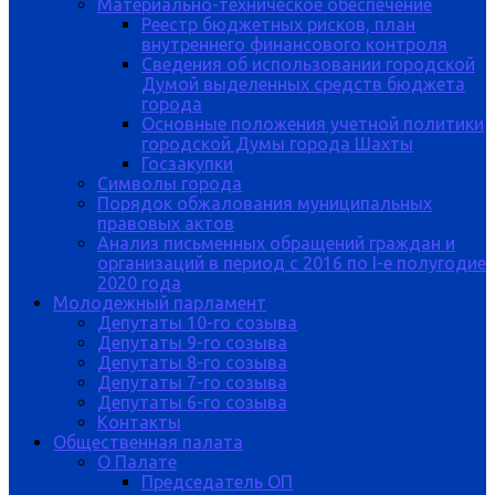
Материально-техническое обеспечение
Реестр бюджетных рисков, план
внутреннего финансового контроля
Сведения об использовании городской
Думой выделенных средств бюджета
города
Основные положения учетной политики
городской Думы города Шахты
Госзакупки
Символы города
Порядок обжалования муниципальных
правовых актов
Анализ письменных обращений граждан и
организаций в период с 2016 по I-е полугодие
2020 года
Молодежный парламент
Депутаты 10-го созыва
Депутаты 9-го созыва
Депутаты 8-го созыва
Депутаты 7-го созыва
Депутаты 6-го созыва
Контакты
Общественная палата
О Палате
Председатель ОП