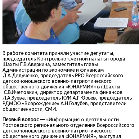
В работе комитета приняли участие депутаты,
председатель Контрольно-счётной палаты города
Шахты Г.В.Аверкина, заместитель главы
Администрации по экономике и финансам
Д.А.Дедученко, председатель РРО Всероссийского
детско-юношеского военно-патриотического
общественного движения «ЮНАРМИЯ» в г.Шахты
С.В.Ичетовкин, директор департамента финансов
Л.А.Зуева, председатель КУИ А.Г.Юрьев, председатель
РДМОО «Возрождение» А.Н.Голубев, представители
общественности, СМИ.
Первый вопрос —
«Информация о деятельности
Ростовского регионального отделения Всероссийского
детско-юношеского военно-патриотического
общественного движения «ЮНАРМИЯ», выступил