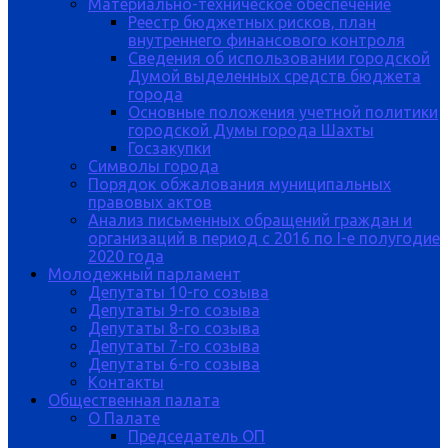
Материально-техническое обеспечение
Реестр бюджетных рисков, план
внутреннего финансового контроля
Сведения об использовании городской
Думой выделенных средств бюджета
города
Основные положения учетной политики
городской Думы города Шахты
Госзакупки
Символы города
Порядок обжалования муниципальных
правовых актов
Анализ письменных обращений граждан и
организаций в период с 2016 по I-е полугодие
2020 года
Молодежный парламент
Депутаты 10-го созыва
Депутаты 9-го созыва
Депутаты 8-го созыва
Депутаты 7-го созыва
Депутаты 6-го созыва
Контакты
Общественная палата
О Палате
Председатель ОП