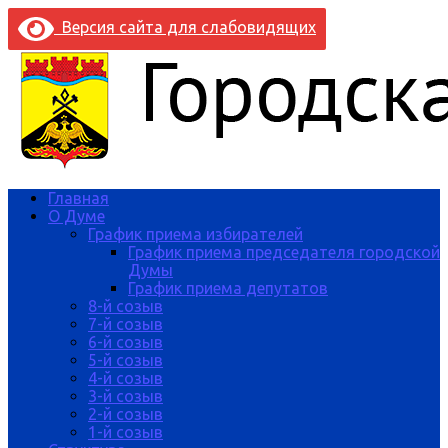
Версия сайта для слабовидящих
Главная
О Думе
График приема избирателей
График приема председателя городской
Думы
График приема депутатов
8-й созыв
7-й созыв
6-й созыв
5-й созыв
4-й созыв
3-й созыв
2-й созыв
1-й созыв