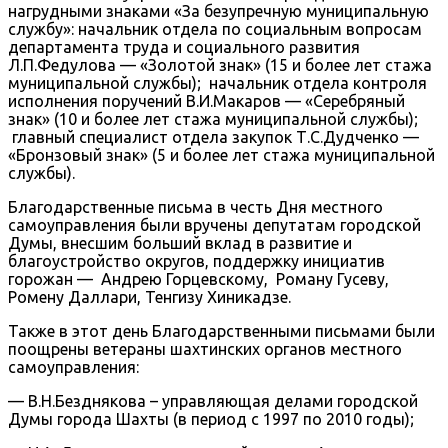
нагрудными знаками «За безупречную муниципальную
службу»: начальник отдела по социальным вопросам
департамента труда и социального развития
Л.П.Федулова — «Золотой знак» (15 и более лет стажа
муниципальной службы); начальник отдела контроля
исполнения поручений В.И.Макаров — «Серебряный
знак» (10 и более лет стажа муниципальной службы);
главный специалист отдела закупок Т.С.Дудченко —
«Бронзовый знак» (5 и более лет стажа муниципальной
службы).
Благодарственные письма в честь Дня местного
самоуправления были вручены депутатам городской
Думы, внесшим больший вклад в развитие и
благоустройство округов, поддержку инициатив
горожан — Андрею Горцевскому, Роману Гусеву,
Ромену Даллари, Тенгизу Хиникадзе.
Также в этот день Благодарственными письмами были
поощрены ветераны шахтинских органов местного
самоуправления:
— В.Н.Безднякова – управляющая делами городской
Думы города Шахты (в период с 1997 по 2010 годы);