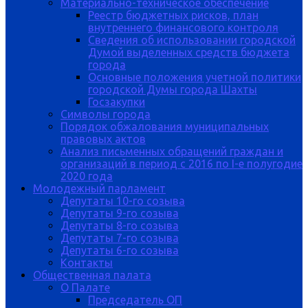
Материально-техническое обеспечение
Реестр бюджетных рисков, план
внутреннего финансового контроля
Сведения об использовании городской
Думой выделенных средств бюджета
города
Основные положения учетной политики
городской Думы города Шахты
Госзакупки
Символы города
Порядок обжалования муниципальных
правовых актов
Анализ письменных обращений граждан и
организаций в период с 2016 по I-е полугодие
2020 года
Молодежный парламент
Депутаты 10-го созыва
Депутаты 9-го созыва
Депутаты 8-го созыва
Депутаты 7-го созыва
Депутаты 6-го созыва
Контакты
Общественная палата
О Палате
Председатель ОП