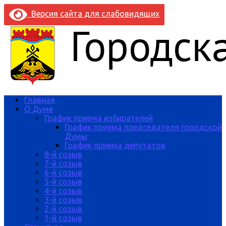
Версия сайта для слабовидящих
Главная
О Думе
График приема избирателей
График приема председателя городской
Думы
График приема депутатов
8-й созыв
7-й созыв
6-й созыв
5-й созыв
4-й созыв
3-й созыв
2-й созыв
1-й созыв