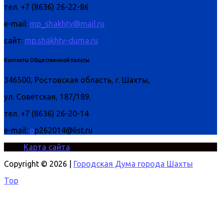
тел. +7 (8636) 26-22-86
e-mail:
mp_shakhty@mail.ru
сайт:
mp.shakhty-duma.ru
Контакты Общественной палаты
346500, Ростовская область, г. Шахты,
ул. Советская, 187/189.
тел. +7 (8636) 26-20-14
e-mail:
o
p262014@list.ru
Карта сайта
Copyright © 2026 |
Городская Дума города Шахты
Top