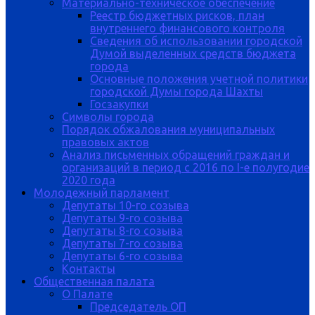
Материально-техническое обеспечение
Реестр бюджетных рисков, план
внутреннего финансового контроля
Сведения об использовании городской
Думой выделенных средств бюджета
города
Основные положения учетной политики
городской Думы города Шахты
Госзакупки
Символы города
Порядок обжалования муниципальных
правовых актов
Анализ письменных обращений граждан и
организаций в период с 2016 по I-е полугодие
2020 года
Молодежный парламент
Депутаты 10-го созыва
Депутаты 9-го созыва
Депутаты 8-го созыва
Депутаты 7-го созыва
Депутаты 6-го созыва
Контакты
Общественная палата
О Палате
Председатель ОП