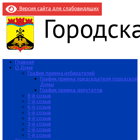
Версия сайта для слабовидящих
Главная
О Думе
График приема избирателей
График приема председателя городской
Думы
График приема депутатов
8-й созыв
7-й созыв
6-й созыв
5-й созыв
4-й созыв
3-й созыв
2-й созыв
1-й созыв