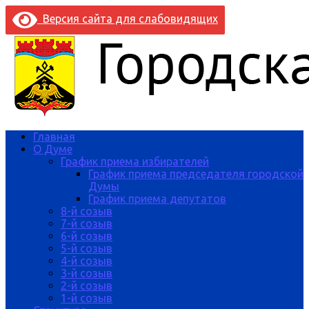
Версия сайта для слабовидящих
Главная
О Думе
График приема избирателей
График приема председателя городской
Думы
График приема депутатов
8-й созыв
7-й созыв
6-й созыв
5-й созыв
4-й созыв
3-й созыв
2-й созыв
1-й созыв