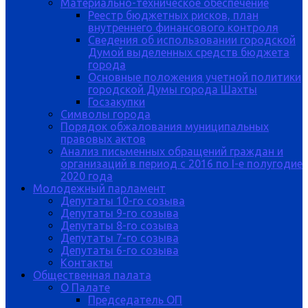
Материально-техническое обеспечение
Реестр бюджетных рисков, план
внутреннего финансового контроля
Сведения об использовании городской
Думой выделенных средств бюджета
города
Основные положения учетной политики
городской Думы города Шахты
Госзакупки
Символы города
Порядок обжалования муниципальных
правовых актов
Анализ письменных обращений граждан и
организаций в период с 2016 по I-е полугодие
2020 года
Молодежный парламент
Депутаты 10-го созыва
Депутаты 9-го созыва
Депутаты 8-го созыва
Депутаты 7-го созыва
Депутаты 6-го созыва
Контакты
Общественная палата
О Палате
Председатель ОП