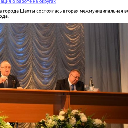
ция о работе на округах
ра города Шахты состоялась вторая межмуниципальная в
ода.