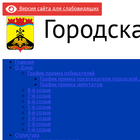
Версия сайта для слабовидящих
Главная
О Думе
График приема избирателей
График приема председателя городской
График приема депутатов
8-й созыв
7-й созыв
6-й созыв
5-й созыв
4-й созыв
3-й созыв
2-й созыв
1-й созыв
Структура