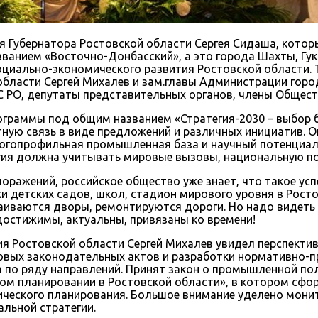
 Губернатора Ростовской области Сергея Сидаша, котор
званием «Восточно-Донбасский», а это города Шахты, Гу
социально-экономического развития Ростовской области.
бласти Сергей Михалев и зам.главы Администрации горо
 РО, депутаты представительных органов, члены Общест
ограммы под общим названием «Стратегия-2030 – выбор б
тную связь в виде предложений и различных инициатив. 
многопрофильная промышленная база и научный потенциал
гия должна учитывать мировые вызовы, национальную пов
оражений, российское общество уже знает, что такое усп
и детских садов, школ, стадион мирового уровня в Рост
иваются дворы, ремонтируются дороги. Но надо видеть 
достижимы, актуальны, привязаны ко времени!
я Ростовской области Сергей Михалев увидел перспектив
овых законодательных актов и разработки нормативно-пр
 по ряду направлений. Принят закон о промышленной поли
еском планировании в Ростовской области», в котором с
ического планирования. Большое внимание уделено мони
альной стратегии.