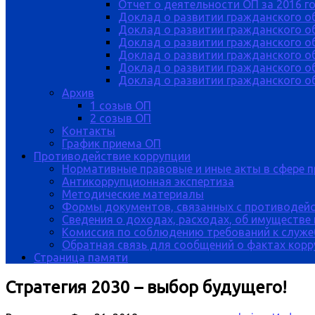
Отчет о деятельности ОП за 2016 г
Доклад о развитии гражданского о
Доклад о развитии гражданского об
Доклад о развитии гражданского о
Доклад о развитии гражданского о
Доклад о развитии гражданского о
Доклад о развитии гражданского об
Архив
1 созыв ОП
2 созыв ОП
Контакты
График приема ОП
Противодействие коррупции
Нормативные правовые и иные акты в сфере 
Антикоррупционная экспертиза
Методические материалы
Формы документов, связанных с противодейс
Сведения о доходах, расходах, об имуществе
Комиссия по соблюдению требований к служе
Обратная связь для сообщений о фактах кор
Страница памяти
Стратегия 2030 – выбор будущего!