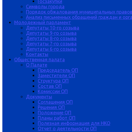
Госзакупки
Символы города
Порядок обжалования муниципальных правов
Анализ письменных обращений граждан и орган
Молодежный парламент
Депутаты 10-го созыва
Депутаты 9-го созыва
Депутаты 8-го созыва
Депутаты 7-го созыва
Депутаты 6-го созыва
Контакты
Общественная палата
О Палате
Председатель ОП
Заместители ОП
Структура ОП
Состав ОП
Комиссии ОП
Документы
Соглашения ОП
Решения ОП
Положение ОП
Планы работ ОП
Полезная информация для НКО
Отчет о деятельности ОП