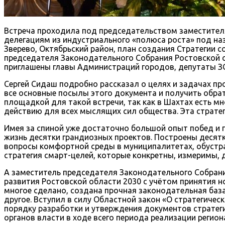
Встреча проходила под председательством заместителя
делегациям из индустриального «полюса роста» под на
Зверево, Октябрьский район, план создания Стратегии 
председателя Законодательного Собрания Ростовской о
приглашены главы Администраций городов, депутаты ЗС
Сергей Сидаш подробно рассказал о целях и задачах пр
все основные посылы этого документа и получить обра
площадкой для такой встречи, так как в Шахтах есть 
действию для всех мыслящих сил общества. Эта страте
Имея за спиной уже достаточно большой опыт побед и п
жизнь десятки грандиозных проектов. Построены десятк
вопросы комфортной среды в муниципалитетах, обустра
стратегия смарт-целей, которые конкретны, измеримы, 
А заместитель председателя Законодательного Собрани
развития Ростовской области 2030 с учётом принятия н
многое сделано, создана прочная законодательная база
другое. Вступил в силу Областной закон «О стратегич
порядку разработки и утверждения документов стратег
органов власти в ходе всего периода реализации регион