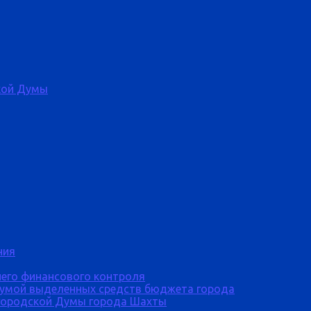
кой Думы
ния
него финансового контроля
Думой выделенных средств бюджета города
городской Думы города Шахты