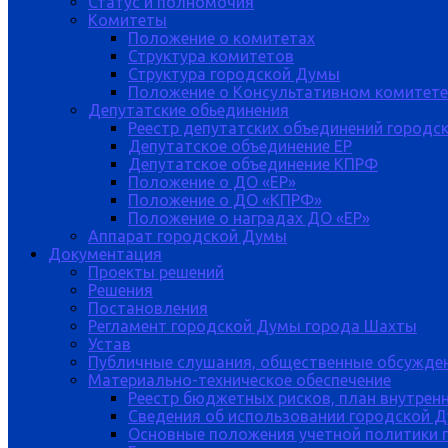
Статус и полномочия
Комитеты
Положение о комитетах
Структура комитетов
Структура городской Думы
Положение о Консультативном комитете
Депутатские обьединения
Реестр депутатских объединений городс
Депутатское объединение ЕР
Депутатское объединение КПРФ
Положение о ДО «ЕР»
Положение о ДО «КПРФ»
Положение о наградах ДО «ЕР»
Аппарат городской Думы
Документация
Проекты решений
Решения
Постановления
Регламент городской Думы города Шахты
Устав
Публичные слушания, общественные обсужде
Материально-техническое обеспечение
Реестр бюджетных рисков, план внутрен
Сведения об использовании городской 
Основные положения учетной политики 