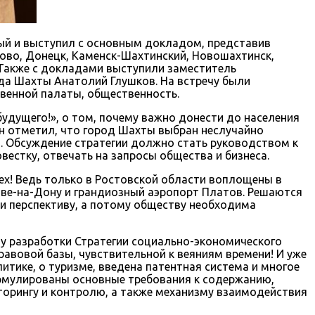
ый и выступил с основным докладом, представив
ково, Донецк, Каменск-Шахтинский, Новошахтинск,
 Также с докладами выступили заместитель
да Шахты Анатолий Глушков. На встречу были
венной палаты, общественность.
удущего!», о том, почему важно донести до населения
Он отметил, что город Шахты выбран неслучайно
. Обсуждение стратегии должно стать руководством к
естку, отвечать на запросы общества и бизнеса.
ех! Ведь только в Ростовской области воплощены в
ове-на-Дону и грандиозный аэропорт Платов. Решаются
и перспективу, а потому обществу необходима
у разработки Стратегии социально-экономического
авовой базы, чувствительной к веяниям времени! И уже
тике, о туризме, введена патентная система и многое
формулированы основные требования к содержанию,
торингу и контролю, а также механизму взаимодействия