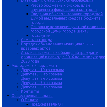
Материально-техническое обеспечение
Реестр бюджетных рисков, план
внутреннего финансового контроля
Сведения об использовании городской
Думой выделенных средств бюджета
города
Основные положения учетной политики
городской Думы города Шахты
Госзакупки
Символы города
Порядок обжалования муниципальных
правовых актов
Анализ письменных обращений граждан и
организаций в период с 2016 по I-е полугодие
2020 года
Молодежный парламент
Депутаты 10-го созыва
Депутаты 9-го созыва
Депутаты 8-го созыва
Депутаты 7-го созыва
Депутаты 6-го созыва
Контакты
Общественная палата
О Палате
Председатель ОП