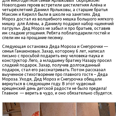
для многодетной семьи Ярлыковых сюрпризом!
Новогодних героев встретили шестилетняя Алёна и
четырёхлетний Даниил Ярлыковы, а старшие братья
Максим и Кирилл были в школе на занятиях. Дед
Мороз достал из волшебного мешка большого мягкого
мишку для Алёны, а Даниилу подарил набор «щенячий
патруль». Дед Мороз не забыл и про братьев, оставив
им сладкие угощения. Ребята поблагодарили гостей и
спели им на прощание песенку.
Следующая остановка Деда Мороза и Снегурочки —
семья Гамаюновых. Захар, которому 6 лет, написал
письмо с просьбой подарить ему человека-паука и
конструктор Лего, а младшему братику Назару просил
сладкий подарок. Захар, получив долгожданный
подарок, стал его рассматривать. Потом рассказал
выученное стихотворение про главного гостя – Деда
Мороза. Уходя, Дед Мороз и Снегурочка обещали
вернуться в следующем году. В этот чудесный
крещенский день детской радости не было предела!
Главное — верить в чудо, и оно обязательно сбудется.