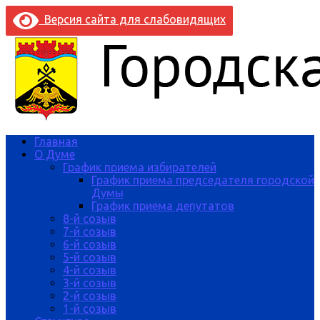
Версия сайта для слабовидящих
Главная
О Думе
График приема избирателей
График приема председателя городской
Думы
График приема депутатов
8-й созыв
7-й созыв
6-й созыв
5-й созыв
4-й созыв
3-й созыв
2-й созыв
1-й созыв