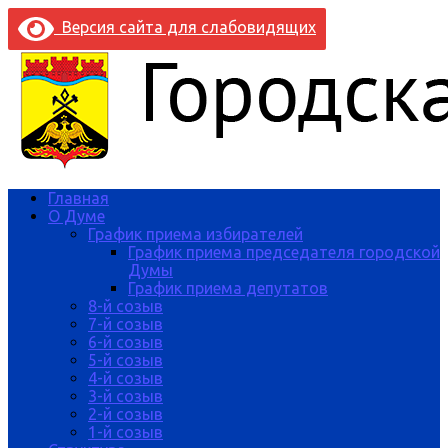
Версия сайта для слабовидящих
Главная
О Думе
График приема избирателей
График приема председателя городской
Думы
График приема депутатов
8-й созыв
7-й созыв
6-й созыв
5-й созыв
4-й созыв
3-й созыв
2-й созыв
1-й созыв