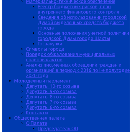
Материально-техническое обеспечение
Реестр бюджетных рисков, план
внутреннего финансового контроля
Сведения об использовании городской
Думой выделенных средств бюджета
города
Основные положения учетной политики
городской Думы города Шахты
Госзакупки
Символы города
Порядок обжалования муниципальных
правовых актов
Анализ письменных обращений граждан и
организаций в период с 2016 по I-е полугодие
2020 года
Молодежный парламент
Депутаты 10-го созыва
Депутаты 9-го созыва
Депутаты 8-го созыва
Депутаты 7-го созыва
Депутаты 6-го созыва
Контакты
Общественная палата
О Палате
Председатель ОП