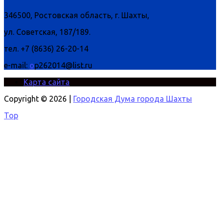
346500, Ростовская область, г. Шахты,
ул. Советская, 187/189.
тел. +7 (8636) 26-20-14
e-mail:
o
p262014@list.ru
Карта сайта
Copyright © 2026 |
Городская Дума города Шахты
Top