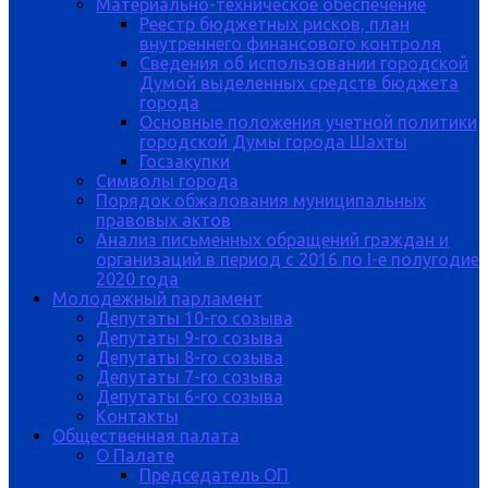
Материально-техническое обеспечение
Реестр бюджетных рисков, план
внутреннего финансового контроля
Сведения об использовании городской
Думой выделенных средств бюджета
города
Основные положения учетной политики
городской Думы города Шахты
Госзакупки
Символы города
Порядок обжалования муниципальных
правовых актов
Анализ письменных обращений граждан и
организаций в период с 2016 по I-е полугодие
2020 года
Молодежный парламент
Депутаты 10-го созыва
Депутаты 9-го созыва
Депутаты 8-го созыва
Депутаты 7-го созыва
Депутаты 6-го созыва
Контакты
Общественная палата
О Палате
Председатель ОП