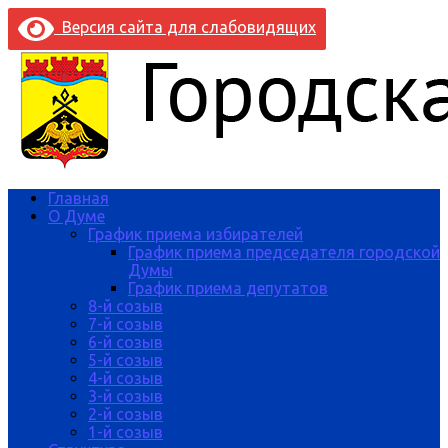
Версия сайта для слабовидящих
Главная
О Думе
График приема избирателей
График приема председателя городской
Думы
График приема депутатов
8-й созыв
7-й созыв
6-й созыв
5-й созыв
4-й созыв
3-й созыв
2-й созыв
1-й созыв