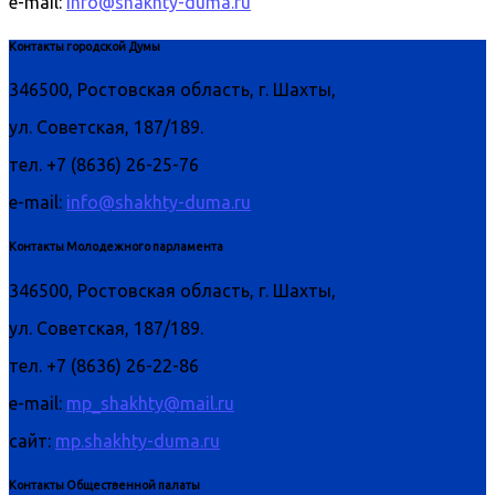
e-mail:
info@shakhty-duma.ru
Контакты городской Думы
346500, Ростовская область, г. Шахты,
ул. Советская, 187/189.
тел. +7 (8636) 26-25-76
e-mail:
info@shakhty-duma.ru
Контакты Молодежного парламента
346500, Ростовская область, г. Шахты,
ул. Советская, 187/189.
тел. +7 (8636) 26-22-86
e-mail:
mp_shakhty@mail.ru
сайт:
mp.shakhty-duma.ru
Контакты Общественной палаты