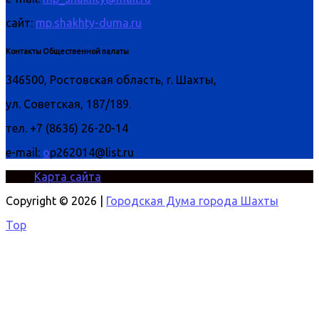
сайт:
mp.shakhty-duma.ru
Контакты Общественной палаты
346500, Ростовская область, г. Шахты,
ул. Советская, 187/189.
тел. +7 (8636) 26-20-14
e-mail:
o
p262014@list.ru
Карта сайта
Copyright © 2026 |
Городская Дума города Шахты
Top