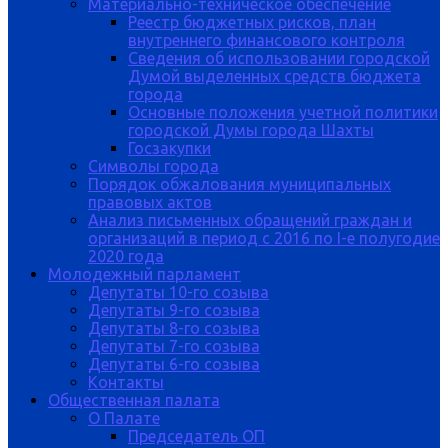
Материально-техническое обеспечение
Реестр бюджетных рисков, план
внутреннего финансового контроля
Сведения об использовании городской
Думой выделенных средств бюджета
города
Основные положения учетной политики
городской Думы города Шахты
Госзакупки
Символы города
Порядок обжалования муниципальных
правовых актов
Анализ письменных обращений граждан и
организаций в период с 2016 по I-е полугодие
2020 года
Молодежный парламент
Депутаты 10-го созыва
Депутаты 9-го созыва
Депутаты 8-го созыва
Депутаты 7-го созыва
Депутаты 6-го созыва
Контакты
Общественная палата
О Палате
Председатель ОП