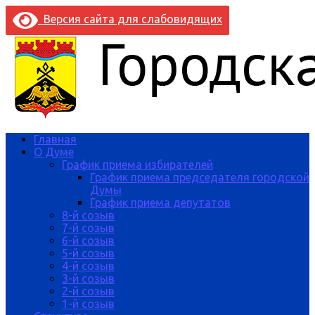
Версия сайта для слабовидящих
Главная
О Думе
График приема избирателей
График приема председателя городской
Думы
График приема депутатов
8-й созыв
7-й созыв
6-й созыв
5-й созыв
4-й созыв
3-й созыв
2-й созыв
1-й созыв